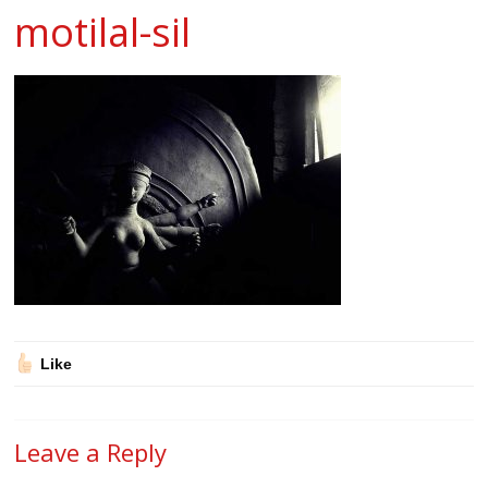
motilal-sil
Like
Leave a Reply