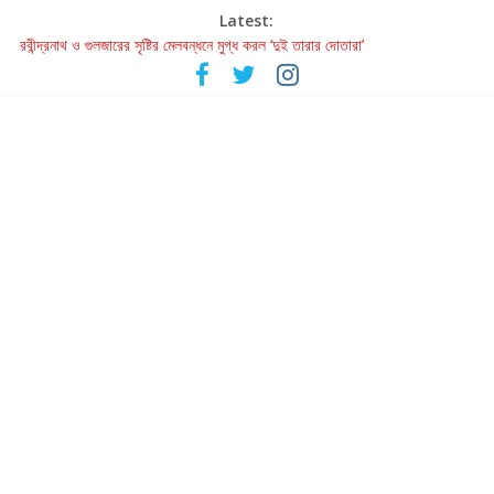
Latest:
রবীন্দ্রনাথ ও গুলজারের সৃষ্টির মেলবন্ধনে মুগ্ধ করল ‘দুই তারার দোতারা’
কলের গান থেকে রীলস্ — বাঙালির গান শোনার বিবর্তনের গল্প
জগন্নাথমঙ্গলম্ — বাংলায় প্রথমবার মঞ্চে এবার রথযাত্রার উদযাপন
Retribution: A Thought-Provoking Short Film That Challenges
Our Understanding of Justice
হাওয়া বদলের টলিউডে ‘তুমি এলে তাই’