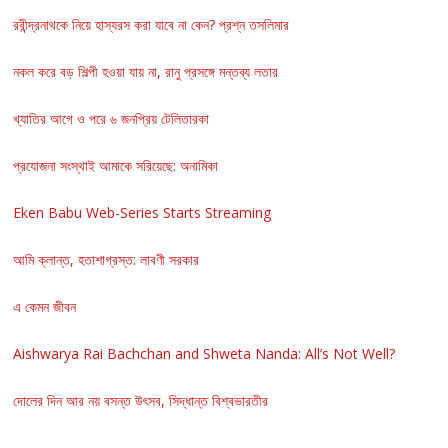
রবীন্দ্রনাথকে নিয়ে হাস্যরস করা যাবে না কেন? প্রশ্ন তসলিমার
নকল করে বড় শিল্পী হওয়া যায় না, রানু প্রসঙ্গে মন্তব্য লতার
খ্যাতির আগে ও পরে ৬ জনপ্রিয় টেলিতারকা
প্রযোজনা সংস্থাই আমাকে সরিয়েছে: অনামিকা
Eken Babu Web-Series Starts Streaming
আমি ক্লান্ত, হতাশাগ্রস্ত: লাবণী সরকার
এ কেমন জীবন
Aishwarya Rai Bachchan and Shweta Nanda: All’s Not Well?
দোলের দিন আর নয় বসন্ত উৎসব, সিদ্ধান্ত বিশ্বভারতীর