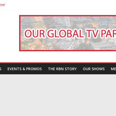
তারা’
পন
That Challenges Our Understanding of Justice
S
EVENTS & PROMOS
THE RBN STORY
OUR SHOWS
ME