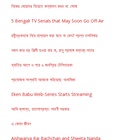
নিজের মেয়েদের বিয়েতে কন্যাদান করব না: সোমা
5 Bengali TV Serials that May Soon Go Off-Air
রবীন্দ্রনাথকে নিয়ে হাস্যরস করা যাবে না কেন? প্রশ্ন তসলিমার
নকল করে বড় শিল্পী হওয়া যায় না, রানু প্রসঙ্গে মন্তব্য লতার
খ্যাতির আগে ও পরে ৬ জনপ্রিয় টেলিতারকা
প্রযোজনা সংস্থাই আমাকে সরিয়েছে: অনামিকা
Eken Babu Web-Series Starts Streaming
আমি ক্লান্ত, হতাশাগ্রস্ত: লাবণী সরকার
এ কেমন জীবন
Aishwarya Rai Bachchan and Shweta Nanda: