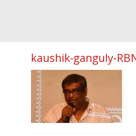
kaushik-ganguly-RB