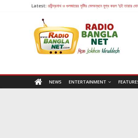
Latest:
রবীন্দ্রনাথ ও গুলজারের সৃষ্টির মেলবন্ধনে মুগ্ধ করল ‘দুই তারার দো
কলের গান থেকে রীলস্ — বাঙালির গান শোনার বিবর্তনের গল্প
জগন্নাথমঙ্গলম্ — বাংলায় প্রথমবার মঞ্চে এবার রথযাত্রার উদযা
Retribution: A Thought-Provoking Short Film 
হাওয়া বদলের টলিউডে ‘তুমি এলে তাই’
NEWS
ENTERTAINMENT
FEATURE