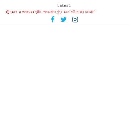
Latest:
রবীন্দ্রনাথ ও গুলজারের সৃষ্টির মেলবন্ধনে মুগ্ধ করল ‘দুই তারার দোতারা’
কলের গান থেকে রীলস্ — বাঙালির গান শোনার বিবর্তনের গল্প
জগন্নাথমঙ্গলম্ — বাংলায় প্রথমবার মঞ্চে এবার রথযাত্রার উদযাপন
Retribution: A Thought-Provoking Short Film That Challenges
Our Understanding of Justice
হাওয়া বদলের টলিউডে ‘তুমি এলে তাই’