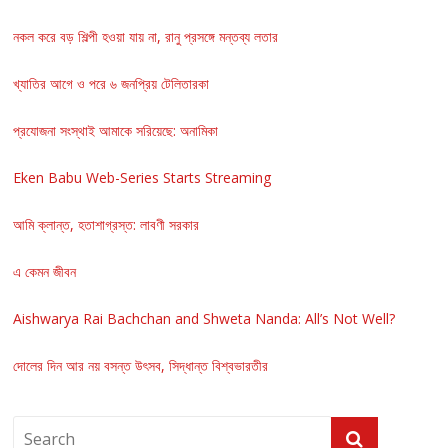
নকল করে বড় শিল্পী হওয়া যায় না, রানু প্রসঙ্গে মন্তব্য লতার
খ্যাতির আগে ও পরে ৬ জনপ্রিয় টেলিতারকা
প্রযোজনা সংস্থাই আমাকে সরিয়েছে: অনামিকা
Eken Babu Web-Series Starts Streaming
আমি ক্লান্ত, হতাশাগ্রস্ত: লাবণী সরকার
এ কেমন জীবন
Aishwarya Rai Bachchan and Shweta Nanda: All’s Not Well?
দোলের দিন আর নয় বসন্ত উৎসব, সিদ্ধান্ত বিশ্বভারতীর