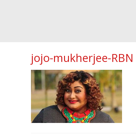
jojo-mukherjee-RBN