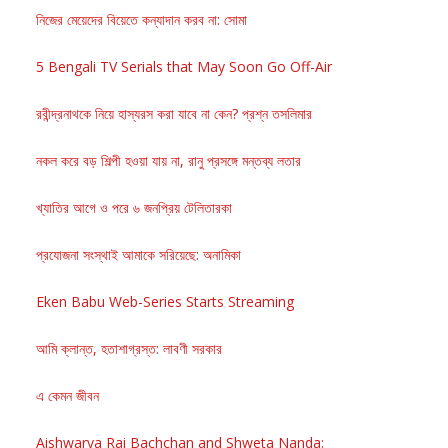
নিজের মেয়েদের বিয়েতে কন্যাদান করব না: সোমা
5 Bengali TV Serials that May Soon Go Off-Air
রবীন্দ্রনাথকে নিয়ে হাস্যরস করা যাবে না কেন? প্রশ্ন তসলিমার
নকল করে বড় শিল্পী হওয়া যায় না, রানু প্রসঙ্গে মন্তব্য লতার
খ্যাতির আগে ও পরে ৬ জনপ্রিয় টেলিতারকা
প্রযোজনা সংস্থাই আমাকে সরিয়েছে: অনামিকা
Eken Babu Web-Series Starts Streaming
আমি ক্লান্ত, হতাশাগ্রস্ত: লাবণী সরকার
এ কেমন জীবন
Aishwarya Rai Bachchan and Shweta Nanda: