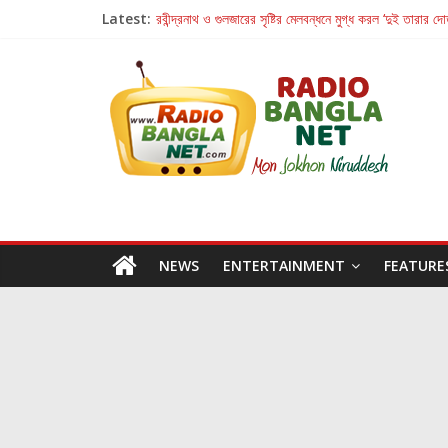
Latest:
রবীন্দ্রনাথ ও গুলজারের সৃষ্টির মেলবন্ধনে মুগ্ধ করল ‘দুই তারার দো
কলের গান থেকে রীলস্ — বাঙালির গান শোনার বিবর্তনের গল্প
জগন্নাথমঙ্গলম্ — বাংলায় প্রথমবার মঞ্চে এবার রথযাত্রার উদযা
Retribution: A Thought-Provoking Short Film 
হাওয়া বদলের টলিউডে ‘তুমি এলে তাই’
NEWS
ENTERTAINMENT
FEATURE