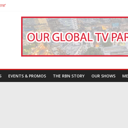
তারা’
পন
That Challenges Our Understanding of Justice
S
EVENTS & PROMOS
THE RBN STORY
OUR SHOWS
ME