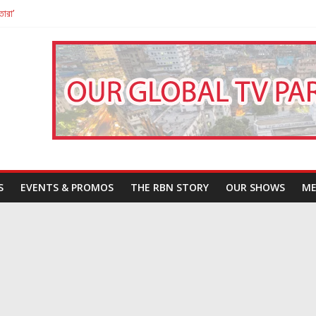
তারা’
পন
That Challenges Our Understanding of Justice
S
EVENTS & PROMOS
THE RBN STORY
OUR SHOWS
ME