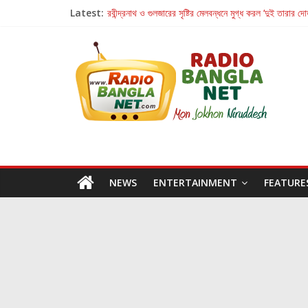
Latest:
রবীন্দ্রনাথ ও গুলজারের সৃষ্টির মেলবন্ধনে মুগ্ধ করল ‘দুই তারার দো
কলের গান থেকে রীলস্ — বাঙালির গান শোনার বিবর্তনের গল্প
জগন্নাথমঙ্গলম্ — বাংলায় প্রথমবার মঞ্চে এবার রথযাত্রার উদযা
Retribution: A Thought-Provoking Short Film 
হাওয়া বদলের টলিউডে ‘তুমি এলে তাই’
NEWS
ENTERTAINMENT
FEATURE