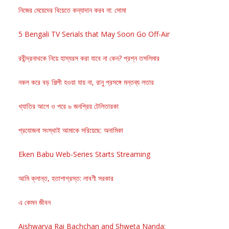
নিজের মেয়েদের বিয়েতে কন্যাদান করব না: সোমা
5 Bengali TV Serials that May Soon Go Off-Air
রবীন্দ্রনাথকে নিয়ে হাস্যরস করা যাবে না কেন? প্রশ্ন তসলিমার
নকল করে বড় শিল্পী হওয়া যায় না, রানু প্রসঙ্গে মন্তব্য লতার
খ্যাতির আগে ও পরে ৬ জনপ্রিয় টেলিতারকা
প্রযোজনা সংস্থাই আমাকে সরিয়েছে: অনামিকা
Eken Babu Web-Series Starts Streaming
আমি ক্লান্ত, হতাশাগ্রস্ত: লাবণী সরকার
এ কেমন জীবন
Aishwarya Rai Bachchan and Shweta Nanda: