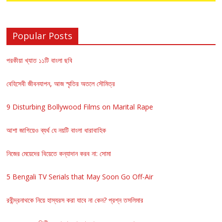
Popular Posts
পরকীয়া খ্যাত ১১টি বাংলা ছবি
বেহিসেবী জীবনযাপন, আজ স্মৃতির অতলে সৌমিত্র
9 Disturbing Bollywood Films on Marital Rape
আশা জাগিয়েও ব্যর্থ যে নয়টি বাংলা ধারাবাহিক
নিজের মেয়েদের বিয়েতে কন্যাদান করব না: সোমা
5 Bengali TV Serials that May Soon Go Off-Air
রবীন্দ্রনাথকে নিয়ে হাস্যরস করা যাবে না কেন? প্রশ্ন তসলিমার