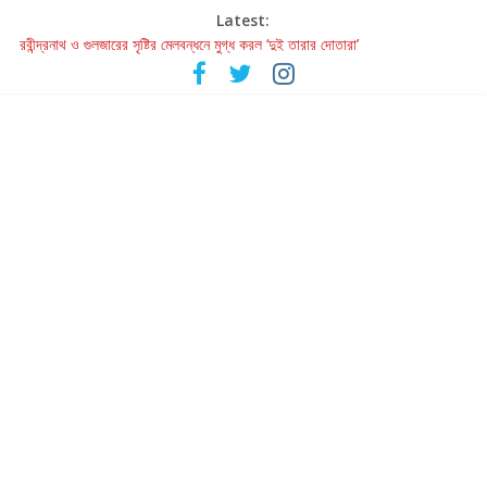
Latest:
রবীন্দ্রনাথ ও গুলজারের সৃষ্টির মেলবন্ধনে মুগ্ধ করল ‘দুই তারার দোতারা’
কলের গান থেকে রীলস্ — বাঙালির গান শোনার বিবর্তনের গল্প
জগন্নাথমঙ্গলম্ — বাংলায় প্রথমবার মঞ্চে এবার রথযাত্রার উদযাপন
Retribution: A Thought-Provoking Short Film That Challenges
Our Understanding of Justice
হাওয়া বদলের টলিউডে ‘তুমি এলে তাই’