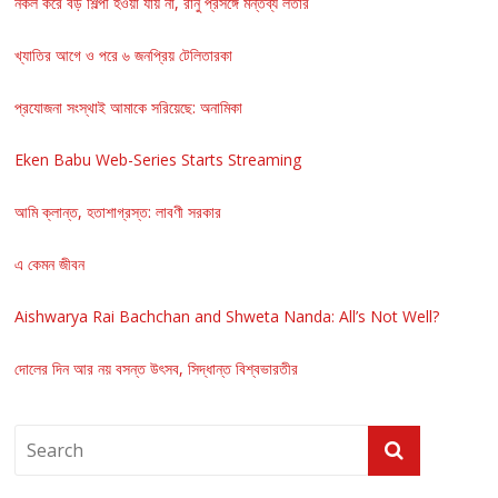
নকল করে বড় শিল্পী হওয়া যায় না, রানু প্রসঙ্গে মন্তব্য লতার
খ্যাতির আগে ও পরে ৬ জনপ্রিয় টেলিতারকা
প্রযোজনা সংস্থাই আমাকে সরিয়েছে: অনামিকা
Eken Babu Web-Series Starts Streaming
আমি ক্লান্ত, হতাশাগ্রস্ত: লাবণী সরকার
এ কেমন জীবন
Aishwarya Rai Bachchan and Shweta Nanda: All’s Not Well?
দোলের দিন আর নয় বসন্ত উৎসব, সিদ্ধান্ত বিশ্বভারতীর