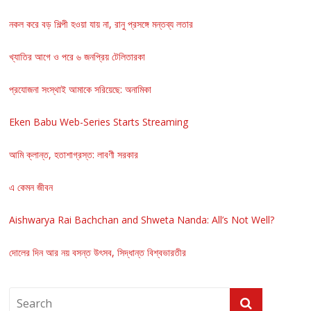
নকল করে বড় শিল্পী হওয়া যায় না, রানু প্রসঙ্গে মন্তব্য লতার
খ্যাতির আগে ও পরে ৬ জনপ্রিয় টেলিতারকা
প্রযোজনা সংস্থাই আমাকে সরিয়েছে: অনামিকা
Eken Babu Web-Series Starts Streaming
আমি ক্লান্ত, হতাশাগ্রস্ত: লাবণী সরকার
এ কেমন জীবন
Aishwarya Rai Bachchan and Shweta Nanda: All’s Not Well?
দোলের দিন আর নয় বসন্ত উৎসব, সিদ্ধান্ত বিশ্বভারতীর