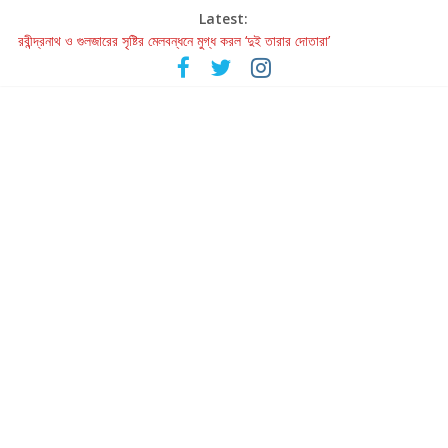
Latest:
রবীন্দ্রনাথ ও গুলজারের সৃষ্টির মেলবন্ধনে মুগ্ধ করল ‘দুই তারার দোতারা’
কলের গান থেকে রীলস্ — বাঙালির গান শোনার বিবর্তনের গল্প
জগন্নাথমঙ্গলম্ — বাংলায় প্রথমবার মঞ্চে এবার রথযাত্রার উদযাপন
Retribution: A Thought-Provoking Short Film That Challenges
Our Understanding of Justice
হাওয়া বদলের টলিউডে ‘তুমি এলে তাই’