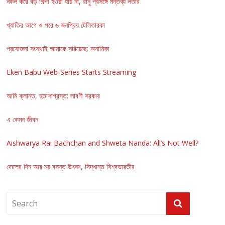
নকল করে বড় শিল্পী হওয়া যায় না, রানু প্রসঙ্গে মন্তব্য লতার
খ্যাতির আগে ও পরে ৬ জনপ্রিয় টেলিতারকা
প্রযোজনা সংস্থাই আমাকে সরিয়েছে: অনামিকা
Eken Babu Web-Series Starts Streaming
আমি ক্লান্ত, হতাশাগ্রস্ত: লাবণী সরকার
এ কেমন জীবন
Aishwarya Rai Bachchan and Shweta Nanda: All’s Not Well?
দোলের দিন আর নয় বসন্ত উৎসব, সিদ্ধান্ত বিশ্বভারতীর