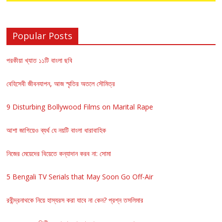
Popular Posts
পরকীয়া খ্যাত ১১টি বাংলা ছবি
বেহিসেবী জীবনযাপন, আজ স্মৃতির অতলে সৌমিত্র
9 Disturbing Bollywood Films on Marital Rape
আশা জাগিয়েও ব্যর্থ যে নয়টি বাংলা ধারাবাহিক
নিজের মেয়েদের বিয়েতে কন্যাদান করব না: সোমা
5 Bengali TV Serials that May Soon Go Off-Air
রবীন্দ্রনাথকে নিয়ে হাস্যরস করা যাবে না কেন? প্রশ্ন তসলিমার