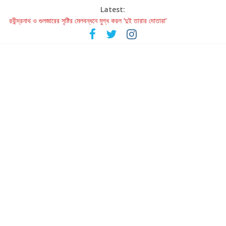
Latest:
রবীন্দ্রনাথ ও গুলজারের সৃষ্টির মেলবন্ধনে মুগ্ধ করল ‘দুই তারার দোতারা’
কলের গান থেকে রীলস্ — বাঙালির গান শোনার বিবর্তনের গল্প
জগন্নাথমঙ্গলম্ — বাংলায় প্রথমবার মঞ্চে এবার রথযাত্রার উদযাপন
Retribution: A Thought-Provoking Short Film That Challenges
Our Understanding of Justice
হাওয়া বদলের টলিউডে ‘তুমি এলে তাই’