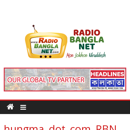
hungma_dot_com_RBN