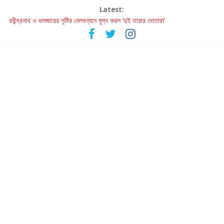
Latest:
রবীন্দ্রনাথ ও গুলজারের সৃষ্টির মেলবন্ধনে মুগ্ধ করল ‘দুই তারার দোতারা’
কলের গান থেকে রীলস্ — বাঙালির গান শোনার বিবর্তনের গল্প
জগন্নাথমঙ্গলম্ — বাংলায় প্রথমবার মঞ্চে এবার রথযাত্রার উদযাপন
Retribution: A Thought-Provoking Short Film That Challenges
Our Understanding of Justice
হাওয়া বদলের টলিউডে ‘তুমি এলে তাই’