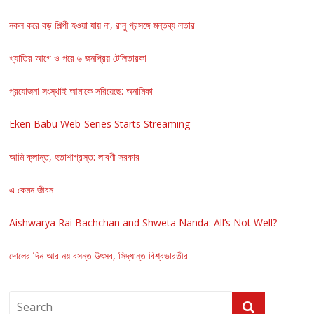
নকল করে বড় শিল্পী হওয়া যায় না, রানু প্রসঙ্গে মন্তব্য লতার
খ্যাতির আগে ও পরে ৬ জনপ্রিয় টেলিতারকা
প্রযোজনা সংস্থাই আমাকে সরিয়েছে: অনামিকা
Eken Babu Web-Series Starts Streaming
আমি ক্লান্ত, হতাশাগ্রস্ত: লাবণী সরকার
এ কেমন জীবন
Aishwarya Rai Bachchan and Shweta Nanda: All’s Not Well?
দোলের দিন আর নয় বসন্ত উৎসব, সিদ্ধান্ত বিশ্বভারতীর