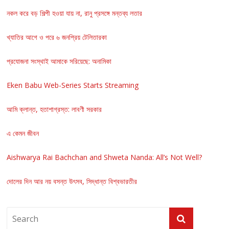
নকল করে বড় শিল্পী হওয়া যায় না, রানু প্রসঙ্গে মন্তব্য লতার
খ্যাতির আগে ও পরে ৬ জনপ্রিয় টেলিতারকা
প্রযোজনা সংস্থাই আমাকে সরিয়েছে: অনামিকা
Eken Babu Web-Series Starts Streaming
আমি ক্লান্ত, হতাশাগ্রস্ত: লাবণী সরকার
এ কেমন জীবন
Aishwarya Rai Bachchan and Shweta Nanda: All’s Not Well?
দোলের দিন আর নয় বসন্ত উৎসব, সিদ্ধান্ত বিশ্বভারতীর