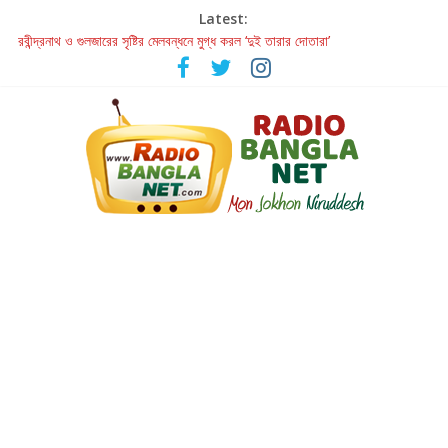
Latest:
রবীন্দ্রনাথ ও গুলজারের সৃষ্টির মেলবন্ধনে মুগ্ধ করল ‘দুই তারার দোতারা’
কলের গান থেকে রীলস্ — বাঙালির গান শোনার বিবর্তনের গল্প
জগন্নাথমঙ্গলম্ — বাংলায় প্রথমবার মঞ্চে এবার রথযাত্রার উদযাপন
Retribution: A Thought-Provoking Short Film That Challenges
Our Understanding of Justice
হাওয়া বদলের টলিউডে ‘তুমি এলে তাই’