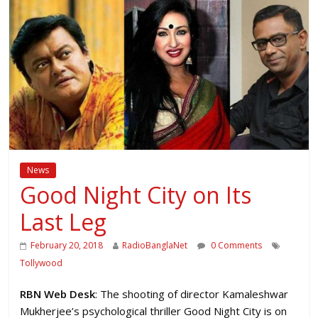
News
Good Night City on Its
Last Leg
February 20, 2018
RadioBanglaNet
0 Comments
Tollywood
RBN Web Desk
: The shooting of director Kamaleshwar
Mukherjee’s psychological thriller Good Night City is on