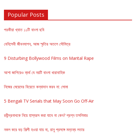
Popular Posts
পরকীয়া খ্যাত ১১টি বাংলা ছবি
বেহিসেবী জীবনযাপন, আজ স্মৃতির অতলে সৌমিত্র
9 Disturbing Bollywood Films on Marital Rape
আশা জাগিয়েও ব্যর্থ যে নয়টি বাংলা ধারাবাহিক
নিজের মেয়েদের বিয়েতে কন্যাদান করব না: সোমা
5 Bengali TV Serials that May Soon Go Off-Air
রবীন্দ্রনাথকে নিয়ে হাস্যরস করা যাবে না কেন? প্রশ্ন তসলিমার
নকল করে বড় শিল্পী হওয়া যায় না, রানু প্রসঙ্গে মন্তব্য লতার