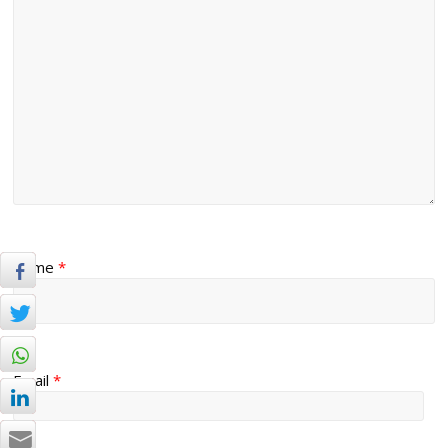
Name
*
Email
*