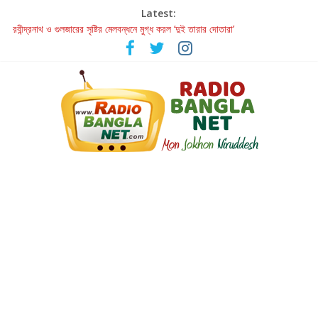
Latest:
রবীন্দ্রনাথ ও গুলজারের সৃষ্টির মেলবন্ধনে মুগ্ধ করল ‘দুই তারার দোতারা’
কলের গান থেকে রীলস্ — বাঙালির গান শোনার বিবর্তনের গল্প
জগন্নাথমঙ্গলম্ — বাংলায় প্রথমবার মঞ্চে এবার রথযাত্রার উদযাপন
Retribution: A Thought-Provoking Short Film That Challenges
Our Understanding of Justice
হাওয়া বদলের টলিউডে ‘তুমি এলে তাই’