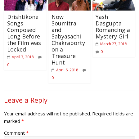
Drishtikone
Now
Yash
Songs
Soumitra
Dasgupta
Composed
and
Romancing a
Long Before
Sabyasachi
Mystery Girl
the Film was
Chakraborty
March 27, 2018
Locked
on a
0
Treasure
April 3, 2018
Hunt
0
April 6, 2018
0
Leave a Reply
Your email address will not be published.
Required fields are
marked
*
Comment
*