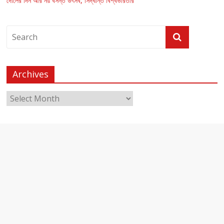
দোলের দিন আর নয় বসন্ত উৎসব, সিদ্ধান্ত বিশ্বভারতীর
Archives