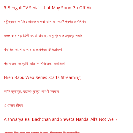
5 Bengali TV Serials that May Soon Go Off-Air
রবীন্দ্রনাথকে নিয়ে হাস্যরস করা যাবে না কেন? প্রশ্ন তসলিমার
নকল করে বড় শিল্পী হওয়া যায় না, রানু প্রসঙ্গে মন্তব্য লতার
খ্যাতির আগে ও পরে ৬ জনপ্রিয় টেলিতারকা
প্রযোজনা সংস্থাই আমাকে সরিয়েছে: অনামিকা
Eken Babu Web-Series Starts Streaming
আমি ক্লান্ত, হতাশাগ্রস্ত: লাবণী সরকার
এ কেমন জীবন
Aishwarya Rai Bachchan and Shweta Nanda: All’s Not Well?