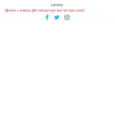
Latest:
রবীন্দ্রনাথ ও গুলজারের সৃষ্টির মেলবন্ধনে মুগ্ধ করল ‘দুই তারার দোতারা’
কলের গান থেকে রীলস্ — বাঙালির গান শোনার বিবর্তনের গল্প
জগন্নাথমঙ্গলম্ — বাংলায় প্রথমবার মঞ্চে এবার রথযাত্রার উদযাপন
Retribution: A Thought-Provoking Short Film That Challenges
Our Understanding of Justice
হাওয়া বদলের টলিউডে ‘তুমি এলে তাই’