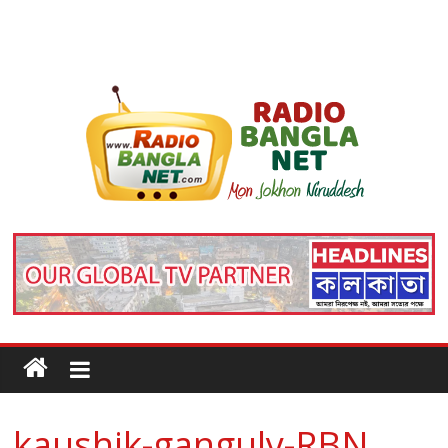
kaushik-ganguly-RBN