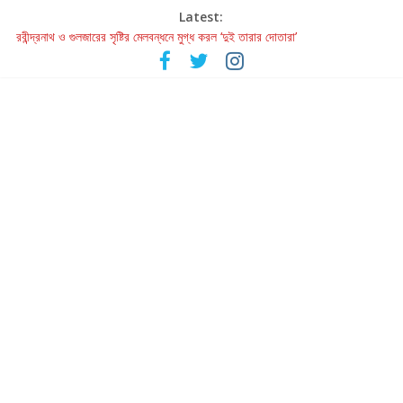
Latest:
রবীন্দ্রনাথ ও গুলজারের সৃষ্টির মেলবন্ধনে মুগ্ধ করল ‘দুই তারার দোতারা’
কলের গান থেকে রীলস্ — বাঙালির গান শোনার বিবর্তনের গল্প
জগন্নাথমঙ্গলম্ — বাংলায় প্রথমবার মঞ্চে এবার রথযাত্রার উদযাপন
Retribution: A Thought-Provoking Short Film That Challenges
Our Understanding of Justice
হাওয়া বদলের টলিউডে ‘তুমি এলে তাই’