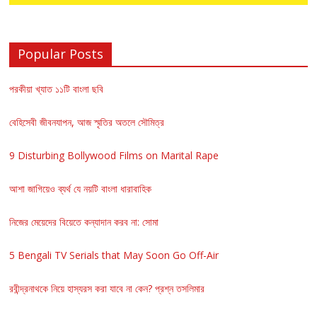
Popular Posts
পরকীয়া খ্যাত ১১টি বাংলা ছবি
বেহিসেবী জীবনযাপন, আজ স্মৃতির অতলে সৌমিত্র
9 Disturbing Bollywood Films on Marital Rape
আশা জাগিয়েও ব্যর্থ যে নয়টি বাংলা ধারাবাহিক
নিজের মেয়েদের বিয়েতে কন্যাদান করব না: সোমা
5 Bengali TV Serials that May Soon Go Off-Air
রবীন্দ্রনাথকে নিয়ে হাস্যরস করা যাবে না কেন? প্রশ্ন তসলিমার