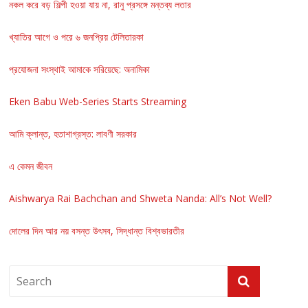
নকল করে বড় শিল্পী হওয়া যায় না, রানু প্রসঙ্গে মন্তব্য লতার
খ্যাতির আগে ও পরে ৬ জনপ্রিয় টেলিতারকা
প্রযোজনা সংস্থাই আমাকে সরিয়েছে: অনামিকা
Eken Babu Web-Series Starts Streaming
আমি ক্লান্ত, হতাশাগ্রস্ত: লাবণী সরকার
এ কেমন জীবন
Aishwarya Rai Bachchan and Shweta Nanda: All’s Not Well?
দোলের দিন আর নয় বসন্ত উৎসব, সিদ্ধান্ত বিশ্বভারতীর