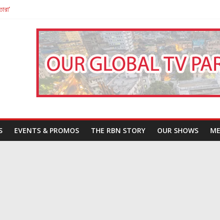
তারা’
পন
That Challenges Our Understanding of Justice
S
EVENTS & PROMOS
THE RBN STORY
OUR SHOWS
ME