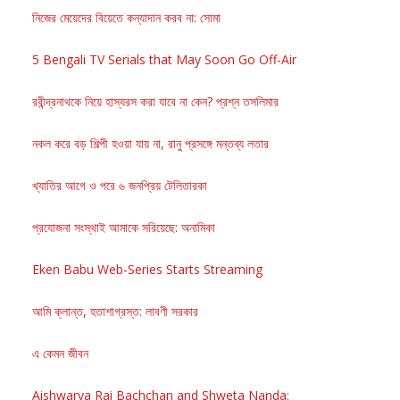
নিজের মেয়েদের বিয়েতে কন্যাদান করব না: সোমা
5 Bengali TV Serials that May Soon Go Off-Air
রবীন্দ্রনাথকে নিয়ে হাস্যরস করা যাবে না কেন? প্রশ্ন তসলিমার
নকল করে বড় শিল্পী হওয়া যায় না, রানু প্রসঙ্গে মন্তব্য লতার
খ্যাতির আগে ও পরে ৬ জনপ্রিয় টেলিতারকা
প্রযোজনা সংস্থাই আমাকে সরিয়েছে: অনামিকা
Eken Babu Web-Series Starts Streaming
আমি ক্লান্ত, হতাশাগ্রস্ত: লাবণী সরকার
এ কেমন জীবন
Aishwarya Rai Bachchan and Shweta Nanda: