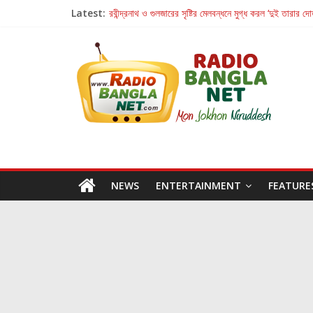
Latest:
রবীন্দ্রনাথ ও গুলজারের সৃষ্টির মেলবন্ধনে মুগ্ধ করল ‘দুই তারার দো
কলের গান থেকে রীলস্ — বাঙালির গান শোনার বিবর্তনের গল্প
জগন্নাথমঙ্গলম্ — বাংলায় প্রথমবার মঞ্চে এবার রথযাত্রার উদযা
Retribution: A Thought-Provoking Short Film 
হাওয়া বদলের টলিউডে ‘তুমি এলে তাই’
NEWS
ENTERTAINMENT
FEATURE