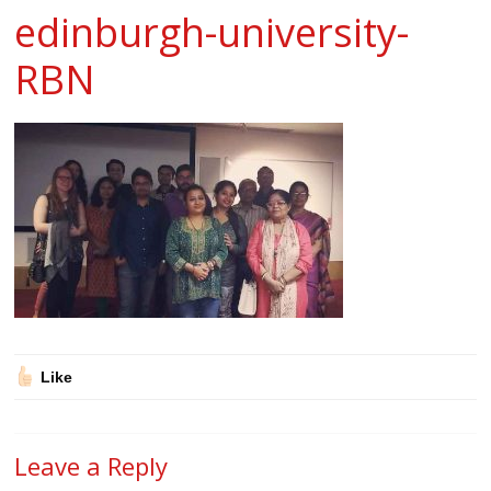
edinburgh-university-
RBN
Like
Leave a Reply