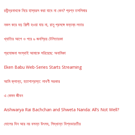
রবীন্দ্রনাথকে নিয়ে হাস্যরস করা যাবে না কেন? প্রশ্ন তসলিমার
নকল করে বড় শিল্পী হওয়া যায় না, রানু প্রসঙ্গে মন্তব্য লতার
খ্যাতির আগে ও পরে ৬ জনপ্রিয় টেলিতারকা
প্রযোজনা সংস্থাই আমাকে সরিয়েছে: অনামিকা
Eken Babu Web-Series Starts Streaming
আমি ক্লান্ত, হতাশাগ্রস্ত: লাবণী সরকার
এ কেমন জীবন
Aishwarya Rai Bachchan and Shweta Nanda: All’s Not Well?
দোলের দিন আর নয় বসন্ত উৎসব, সিদ্ধান্ত বিশ্বভারতীর