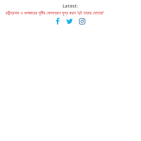
Latest:
রবীন্দ্রনাথ ও গুলজারের সৃষ্টির মেলবন্ধনে মুগ্ধ করল ‘দুই তারার দোতারা’
কলের গান থেকে রীলস্ — বাঙালির গান শোনার বিবর্তনের গল্প
জগন্নাথমঙ্গলম্ — বাংলায় প্রথমবার মঞ্চে এবার রথযাত্রার উদযাপন
Retribution: A Thought-Provoking Short Film That Challenges
Our Understanding of Justice
হাওয়া বদলের টলিউডে ‘তুমি এলে তাই’