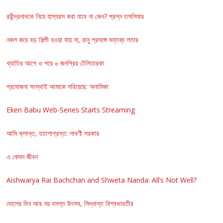
রবীন্দ্রনাথকে নিয়ে হাস্যরস করা যাবে না কেন? প্রশ্ন তসলিমার
নকল করে বড় শিল্পী হওয়া যায় না, রানু প্রসঙ্গে মন্তব্য লতার
খ্যাতির আগে ও পরে ৬ জনপ্রিয় টেলিতারকা
প্রযোজনা সংস্থাই আমাকে সরিয়েছে: অনামিকা
Eken Babu Web-Series Starts Streaming
আমি ক্লান্ত, হতাশাগ্রস্ত: লাবণী সরকার
এ কেমন জীবন
Aishwarya Rai Bachchan and Shweta Nanda: All’s Not Well?
দোলের দিন আর নয় বসন্ত উৎসব, সিদ্ধান্ত বিশ্বভারতীর