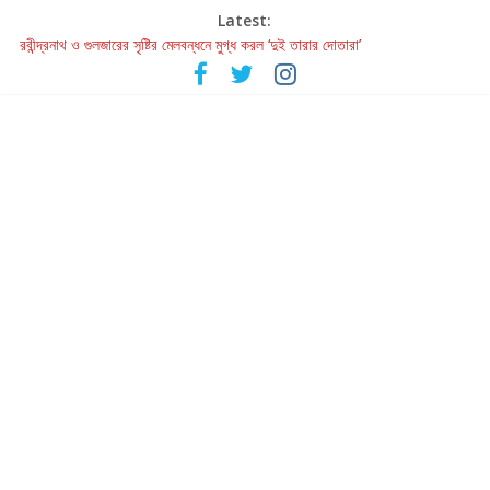
Latest:
রবীন্দ্রনাথ ও গুলজারের সৃষ্টির মেলবন্ধনে মুগ্ধ করল ‘দুই তারার দোতারা’
কলের গান থেকে রীলস্ — বাঙালির গান শোনার বিবর্তনের গল্প
জগন্নাথমঙ্গলম্ — বাংলায় প্রথমবার মঞ্চে এবার রথযাত্রার উদযাপন
Retribution: A Thought-Provoking Short Film That Challenges
Our Understanding of Justice
হাওয়া বদলের টলিউডে ‘তুমি এলে তাই’