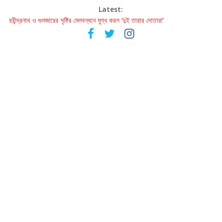
Latest:
রবীন্দ্রনাথ ও গুলজারের সৃষ্টির মেলবন্ধনে মুগ্ধ করল ‘দুই তারার দোতারা’
কলের গান থেকে রীলস্ — বাঙালির গান শোনার বিবর্তনের গল্প
জগন্নাথমঙ্গলম্ — বাংলায় প্রথমবার মঞ্চে এবার রথযাত্রার উদযাপন
Retribution: A Thought-Provoking Short Film That Challenges
Our Understanding of Justice
হাওয়া বদলের টলিউডে ‘তুমি এলে তাই’