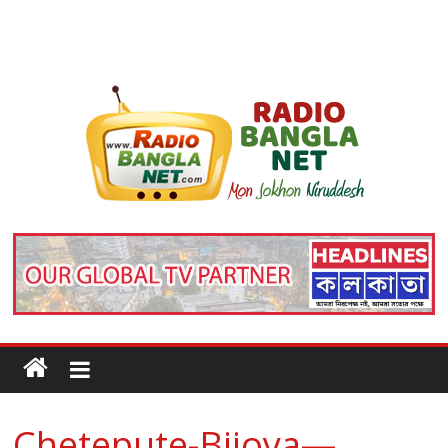
Chetepute-Bijoya—