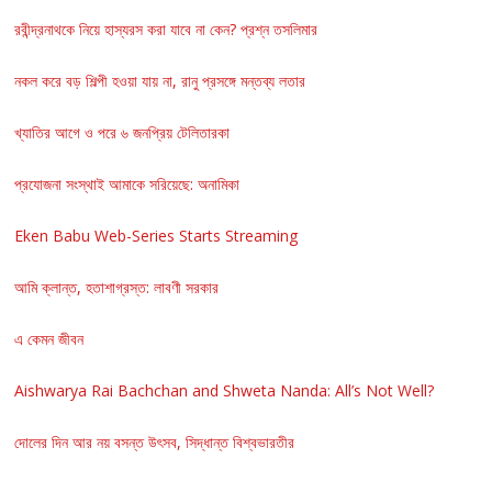
রবীন্দ্রনাথকে নিয়ে হাস্যরস করা যাবে না কেন? প্রশ্ন তসলিমার
নকল করে বড় শিল্পী হওয়া যায় না, রানু প্রসঙ্গে মন্তব্য লতার
খ্যাতির আগে ও পরে ৬ জনপ্রিয় টেলিতারকা
প্রযোজনা সংস্থাই আমাকে সরিয়েছে: অনামিকা
Eken Babu Web-Series Starts Streaming
আমি ক্লান্ত, হতাশাগ্রস্ত: লাবণী সরকার
এ কেমন জীবন
Aishwarya Rai Bachchan and Shweta Nanda: All’s Not Well?
দোলের দিন আর নয় বসন্ত উৎসব, সিদ্ধান্ত বিশ্বভারতীর