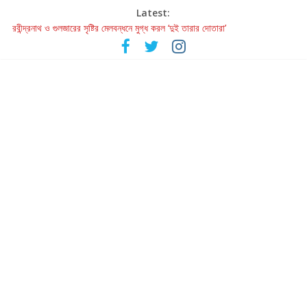
Latest:
রবীন্দ্রনাথ ও গুলজারের সৃষ্টির মেলবন্ধনে মুগ্ধ করল ‘দুই তারার দোতারা’
কলের গান থেকে রীলস্ — বাঙালির গান শোনার বিবর্তনের গল্প
জগন্নাথমঙ্গলম্ — বাংলায় প্রথমবার মঞ্চে এবার রথযাত্রার উদযাপন
Retribution: A Thought-Provoking Short Film That Challenges
Our Understanding of Justice
হাওয়া বদলের টলিউডে ‘তুমি এলে তাই’