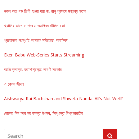
নকল করে বড় শিল্পী হওয়া যায় না, রানু প্রসঙ্গে মন্তব্য লতার
খ্যাতির আগে ও পরে ৬ জনপ্রিয় টেলিতারকা
প্রযোজনা সংস্থাই আমাকে সরিয়েছে: অনামিকা
Eken Babu Web-Series Starts Streaming
আমি ক্লান্ত, হতাশাগ্রস্ত: লাবণী সরকার
এ কেমন জীবন
Aishwarya Rai Bachchan and Shweta Nanda: All’s Not Well?
দোলের দিন আর নয় বসন্ত উৎসব, সিদ্ধান্ত বিশ্বভারতীর