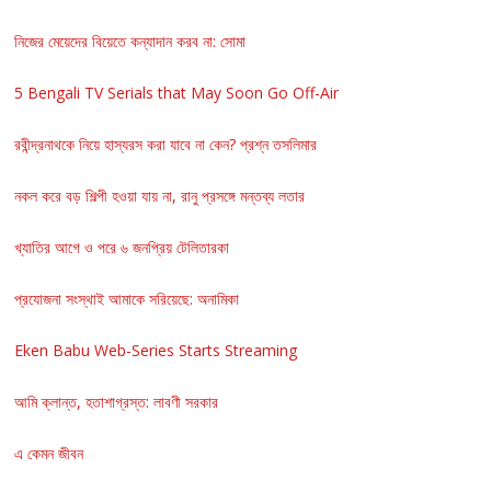
নিজের মেয়েদের বিয়েতে কন্যাদান করব না: সোমা
5 Bengali TV Serials that May Soon Go Off-Air
রবীন্দ্রনাথকে নিয়ে হাস্যরস করা যাবে না কেন? প্রশ্ন তসলিমার
নকল করে বড় শিল্পী হওয়া যায় না, রানু প্রসঙ্গে মন্তব্য লতার
খ্যাতির আগে ও পরে ৬ জনপ্রিয় টেলিতারকা
প্রযোজনা সংস্থাই আমাকে সরিয়েছে: অনামিকা
Eken Babu Web-Series Starts Streaming
আমি ক্লান্ত, হতাশাগ্রস্ত: লাবণী সরকার
এ কেমন জীবন