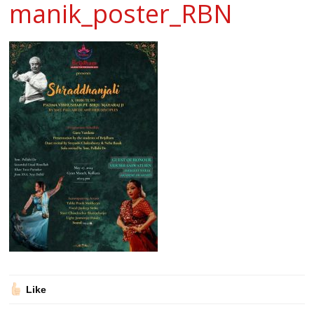
manik_poster_RBN
Like