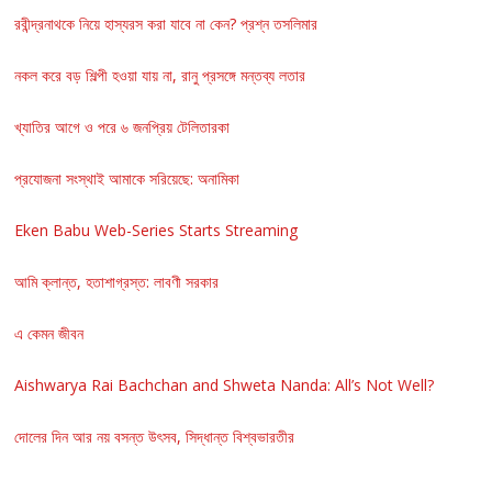
রবীন্দ্রনাথকে নিয়ে হাস্যরস করা যাবে না কেন? প্রশ্ন তসলিমার
নকল করে বড় শিল্পী হওয়া যায় না, রানু প্রসঙ্গে মন্তব্য লতার
খ্যাতির আগে ও পরে ৬ জনপ্রিয় টেলিতারকা
প্রযোজনা সংস্থাই আমাকে সরিয়েছে: অনামিকা
Eken Babu Web-Series Starts Streaming
আমি ক্লান্ত, হতাশাগ্রস্ত: লাবণী সরকার
এ কেমন জীবন
Aishwarya Rai Bachchan and Shweta Nanda: All’s Not Well?
দোলের দিন আর নয় বসন্ত উৎসব, সিদ্ধান্ত বিশ্বভারতীর