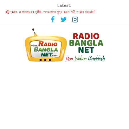
Latest:
রবীন্দ্রনাথ ও গুলজারের সৃষ্টির মেলবন্ধনে মুগ্ধ করল ‘দুই তারার দোতারা’
কলের গান থেকে রীলস্ — বাঙালির গান শোনার বিবর্তনের গল্প
জগন্নাথমঙ্গলম্ — বাংলায় প্রথমবার মঞ্চে এবার রথযাত্রার উদযাপন
Retribution: A Thought-Provoking Short Film That Challenges
Our Understanding of Justice
হাওয়া বদলের টলিউডে ‘তুমি এলে তাই’