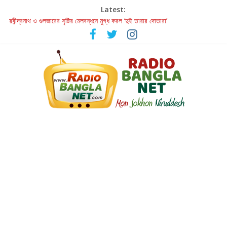
Latest:
রবীন্দ্রনাথ ও গুলজারের সৃষ্টির মেলবন্ধনে মুগ্ধ করল ‘দুই তারার দোতারা’
কলের গান থেকে রীলস্ — বাঙালির গান শোনার বিবর্তনের গল্প
জগন্নাথমঙ্গলম্ — বাংলায় প্রথমবার মঞ্চে এবার রথযাত্রার উদযাপন
Retribution: A Thought-Provoking Short Film That Challenges
Our Understanding of Justice
হাওয়া বদলের টলিউডে ‘তুমি এলে তাই’