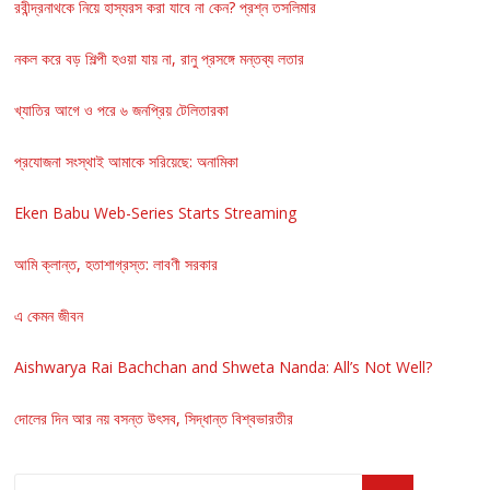
রবীন্দ্রনাথকে নিয়ে হাস্যরস করা যাবে না কেন? প্রশ্ন তসলিমার
নকল করে বড় শিল্পী হওয়া যায় না, রানু প্রসঙ্গে মন্তব্য লতার
খ্যাতির আগে ও পরে ৬ জনপ্রিয় টেলিতারকা
প্রযোজনা সংস্থাই আমাকে সরিয়েছে: অনামিকা
Eken Babu Web-Series Starts Streaming
আমি ক্লান্ত, হতাশাগ্রস্ত: লাবণী সরকার
এ কেমন জীবন
Aishwarya Rai Bachchan and Shweta Nanda: All’s Not Well?
দোলের দিন আর নয় বসন্ত উৎসব, সিদ্ধান্ত বিশ্বভারতীর