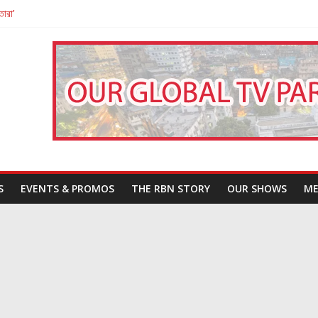
তারা’
পন
That Challenges Our Understanding of Justice
S
EVENTS & PROMOS
THE RBN STORY
OUR SHOWS
ME