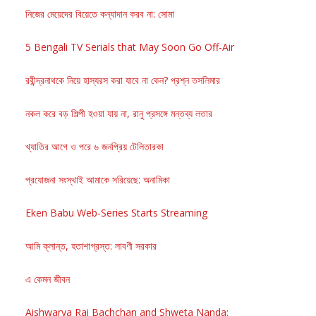
নিজের মেয়েদের বিয়েতে কন্যাদান করব না: সোমা
5 Bengali TV Serials that May Soon Go Off-Air
রবীন্দ্রনাথকে নিয়ে হাস্যরস করা যাবে না কেন? প্রশ্ন তসলিমার
নকল করে বড় শিল্পী হওয়া যায় না, রানু প্রসঙ্গে মন্তব্য লতার
খ্যাতির আগে ও পরে ৬ জনপ্রিয় টেলিতারকা
প্রযোজনা সংস্থাই আমাকে সরিয়েছে: অনামিকা
Eken Babu Web-Series Starts Streaming
আমি ক্লান্ত, হতাশাগ্রস্ত: লাবণী সরকার
এ কেমন জীবন
Aishwarya Rai Bachchan and Shweta Nanda: