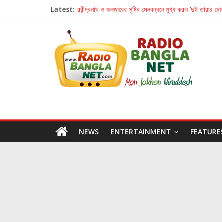
Latest:
রবীন্দ্রনাথ ও গুলজারের সৃষ্টির মেলবন্ধনে মুগ্ধ করল ‘দুই তারার দো
কলের গান থেকে রীলস্ — বাঙালির গান শোনার বিবর্তনের গল্প
জগন্নাথমঙ্গলম্ — বাংলায় প্রথমবার মঞ্চে এবার রথযাত্রার উদযা
Retribution: A Thought-Provoking Short Film 
হাওয়া বদলের টলিউডে ‘তুমি এলে তাই’
NEWS
ENTERTAINMENT
FEATURE