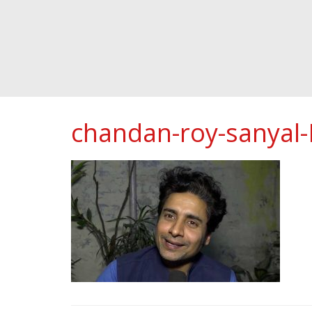
chandan-roy-sanyal