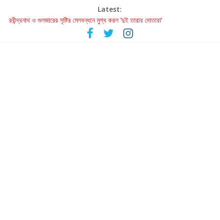
Latest:
রবীন্দ্রনাথ ও গুলজারের সৃষ্টির মেলবন্ধনে মুগ্ধ করল ‘দুই তারার দোতারা’
কলের গান থেকে রীলস্ — বাঙালির গান শোনার বিবর্তনের গল্প
জগন্নাথমঙ্গলম্ — বাংলায় প্রথমবার মঞ্চে এবার রথযাত্রার উদযাপন
Retribution: A Thought-Provoking Short Film That Challenges
Our Understanding of Justice
হাওয়া বদলের টলিউডে ‘তুমি এলে তাই’