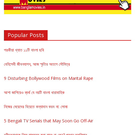
Popular Posts
পরকীয়া খ্যাত ১১টি বাংলা ছবি
বেহিসেবী জীবনযাপন, আজ স্মৃতির অতলে সৌমিত্র
9 Disturbing Bollywood Films on Marital Rape
আশা জাগিয়েও ব্যর্থ যে নয়টি বাংলা ধারাবাহিক
নিজের মেয়েদের বিয়েতে কন্যাদান করব না: সোমা
5 Bengali TV Serials that May Soon Go Off-Air
রবীন্দ্রনাথকে নিয়ে হাস্যরস করা যাবে না কেন? প্রশ্ন তসলিমার