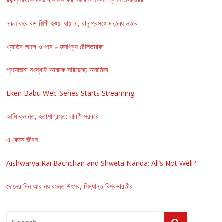
নকল করে বড় শিল্পী হওয়া যায় না, রানু প্রসঙ্গে মন্তব্য লতার
খ্যাতির আগে ও পরে ৬ জনপ্রিয় টেলিতারকা
প্রযোজনা সংস্থাই আমাকে সরিয়েছে: অনামিকা
Eken Babu Web-Series Starts Streaming
আমি ক্লান্ত, হতাশাগ্রস্ত: লাবণী সরকার
এ কেমন জীবন
Aishwarya Rai Bachchan and Shweta Nanda: All’s Not Well?
দোলের দিন আর নয় বসন্ত উৎসব, সিদ্ধান্ত বিশ্বভারতীর