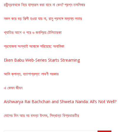
রবীন্দ্রনাথকে নিয়ে হাস্যরস করা যাবে না কেন? প্রশ্ন তসলিমার
নকল করে বড় শিল্পী হওয়া যায় না, রানু প্রসঙ্গে মন্তব্য লতার
খ্যাতির আগে ও পরে ৬ জনপ্রিয় টেলিতারকা
প্রযোজনা সংস্থাই আমাকে সরিয়েছে: অনামিকা
Eken Babu Web-Series Starts Streaming
আমি ক্লান্ত, হতাশাগ্রস্ত: লাবণী সরকার
এ কেমন জীবন
Aishwarya Rai Bachchan and Shweta Nanda: All’s Not Well?
দোলের দিন আর নয় বসন্ত উৎসব, সিদ্ধান্ত বিশ্বভারতীর