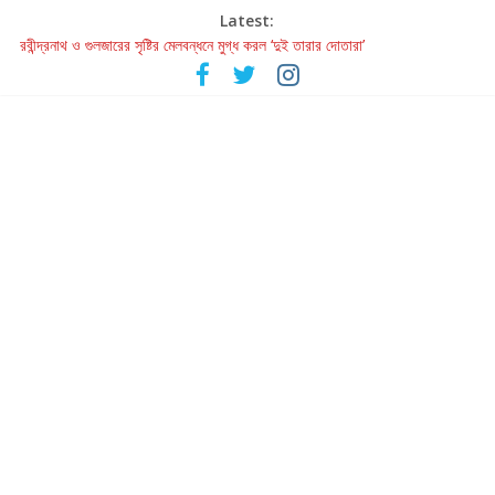
Latest:
রবীন্দ্রনাথ ও গুলজারের সৃষ্টির মেলবন্ধনে মুগ্ধ করল ‘দুই তারার দোতারা’
কলের গান থেকে রীলস্ — বাঙালির গান শোনার বিবর্তনের গল্প
জগন্নাথমঙ্গলম্ — বাংলায় প্রথমবার মঞ্চে এবার রথযাত্রার উদযাপন
Retribution: A Thought-Provoking Short Film That Challenges
Our Understanding of Justice
হাওয়া বদলের টলিউডে ‘তুমি এলে তাই’