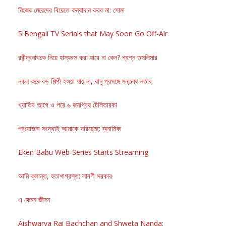
নিজের মেয়েদের বিয়েতে কন্যাদান করব না: সোমা
5 Bengali TV Serials that May Soon Go Off-Air
রবীন্দ্রনাথকে নিয়ে হাস্যরস করা যাবে না কেন? প্রশ্ন তসলিমার
নকল করে বড় শিল্পী হওয়া যায় না, রানু প্রসঙ্গে মন্তব্য লতার
খ্যাতির আগে ও পরে ৬ জনপ্রিয় টেলিতারকা
প্রযোজনা সংস্থাই আমাকে সরিয়েছে: অনামিকা
Eken Babu Web-Series Starts Streaming
আমি ক্লান্ত, হতাশাগ্রস্ত: লাবণী সরকার
এ কেমন জীবন
Aishwarya Rai Bachchan and Shweta Nanda: