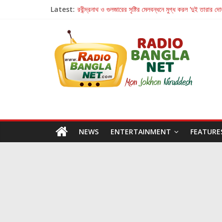
Latest:
রবীন্দ্রনাথ ও গুলজারের সৃষ্টির মেলবন্ধনে মুগ্ধ করল ‘দুই তারার দো
কলের গান থেকে রীলস্ — বাঙালির গান শোনার বিবর্তনের গল্প
জগন্নাথমঙ্গলম্ — বাংলায় প্রথমবার মঞ্চে এবার রথযাত্রার উদযা
Retribution: A Thought-Provoking Short Film 
হাওয়া বদলের টলিউডে ‘তুমি এলে তাই’
NEWS
ENTERTAINMENT
FEATURE