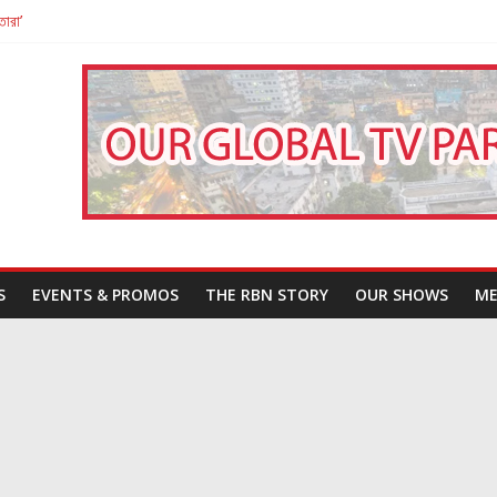
তারা’
পন
That Challenges Our Understanding of Justice
S
EVENTS & PROMOS
THE RBN STORY
OUR SHOWS
ME