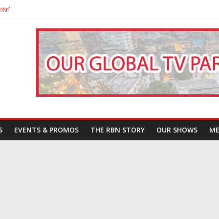
তারা’
পন
That Challenges Our Understanding of Justice
S
EVENTS & PROMOS
THE RBN STORY
OUR SHOWS
ME