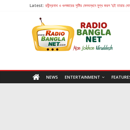
Latest:
রবীন্দ্রনাথ ও গুলজারের সৃষ্টির মেলবন্ধনে মুগ্ধ করল ‘দুই তারার দো
কলের গান থেকে রীলস্ — বাঙালির গান শোনার বিবর্তনের গল্প
জগন্নাথমঙ্গলম্ — বাংলায় প্রথমবার মঞ্চে এবার রথযাত্রার উদযা
Retribution: A Thought-Provoking Short Film 
হাওয়া বদলের টলিউডে ‘তুমি এলে তাই’
NEWS
ENTERTAINMENT
FEATURE