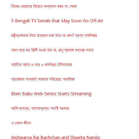
নিজের মেয়েদের বিয়েতে কন্যাদান করব না: সোমা
5 Bengali TV Serials that May Soon Go Off-Air
রবীন্দ্রনাথকে নিয়ে হাস্যরস করা যাবে না কেন? প্রশ্ন তসলিমার
নকল করে বড় শিল্পী হওয়া যায় না, রানু প্রসঙ্গে মন্তব্য লতার
খ্যাতির আগে ও পরে ৬ জনপ্রিয় টেলিতারকা
প্রযোজনা সংস্থাই আমাকে সরিয়েছে: অনামিকা
Eken Babu Web-Series Starts Streaming
আমি ক্লান্ত, হতাশাগ্রস্ত: লাবণী সরকার
এ কেমন জীবন
Aishwarya Rai Bachchan and Shweta Nanda: