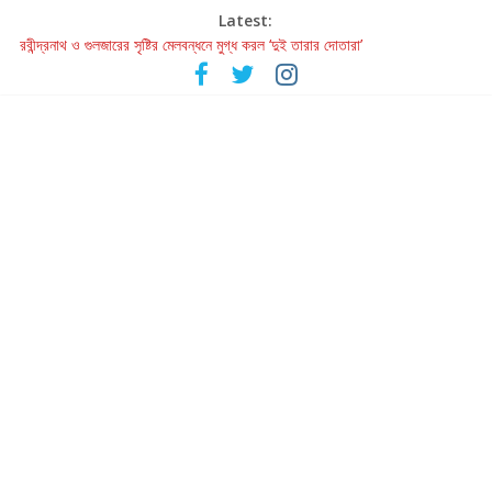
Latest:
রবীন্দ্রনাথ ও গুলজারের সৃষ্টির মেলবন্ধনে মুগ্ধ করল ‘দুই তারার দোতারা’
কলের গান থেকে রীলস্ — বাঙালির গান শোনার বিবর্তনের গল্প
জগন্নাথমঙ্গলম্ — বাংলায় প্রথমবার মঞ্চে এবার রথযাত্রার উদযাপন
Retribution: A Thought-Provoking Short Film That Challenges
Our Understanding of Justice
হাওয়া বদলের টলিউডে ‘তুমি এলে তাই’