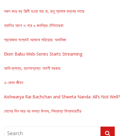
নকল করে বড় শিল্পী হওয়া যায় না, রানু প্রসঙ্গে মন্তব্য লতার
খ্যাতির আগে ও পরে ৬ জনপ্রিয় টেলিতারকা
প্রযোজনা সংস্থাই আমাকে সরিয়েছে: অনামিকা
Eken Babu Web-Series Starts Streaming
আমি ক্লান্ত, হতাশাগ্রস্ত: লাবণী সরকার
এ কেমন জীবন
Aishwarya Rai Bachchan and Shweta Nanda: All’s Not Well?
দোলের দিন আর নয় বসন্ত উৎসব, সিদ্ধান্ত বিশ্বভারতীর