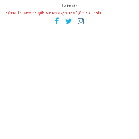
Latest:
রবীন্দ্রনাথ ও গুলজারের সৃষ্টির মেলবন্ধনে মুগ্ধ করল ‘দুই তারার দোতারা’
কলের গান থেকে রীলস্ — বাঙালির গান শোনার বিবর্তনের গল্প
জগন্নাথমঙ্গলম্ — বাংলায় প্রথমবার মঞ্চে এবার রথযাত্রার উদযাপন
Retribution: A Thought-Provoking Short Film That Challenges
Our Understanding of Justice
হাওয়া বদলের টলিউডে ‘তুমি এলে তাই’