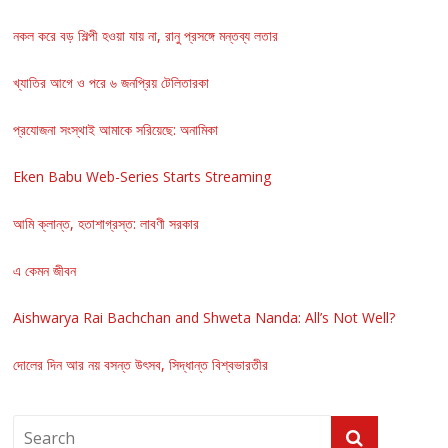
নকল করে বড় শিল্পী হওয়া যায় না, রানু প্রসঙ্গে মন্তব্য লতার
খ্যাতির আগে ও পরে ৬ জনপ্রিয় টেলিতারকা
প্রযোজনা সংস্থাই আমাকে সরিয়েছে: অনামিকা
Eken Babu Web-Series Starts Streaming
আমি ক্লান্ত, হতাশাগ্রস্ত: লাবণী সরকার
এ কেমন জীবন
Aishwarya Rai Bachchan and Shweta Nanda: All’s Not Well?
দোলের দিন আর নয় বসন্ত উৎসব, সিদ্ধান্ত বিশ্বভারতীর