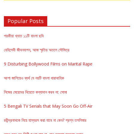
Popular Posts
পরকীয়া খ্যাত ১১টি বাংলা ছবি
বেহিসেবী জীবনযাপন, আজ স্মৃতির অতলে সৌমিত্র
9 Disturbing Bollywood Films on Marital Rape
আশা জাগিয়েও ব্যর্থ যে নয়টি বাংলা ধারাবাহিক
নিজের মেয়েদের বিয়েতে কন্যাদান করব না: সোমা
5 Bengali TV Serials that May Soon Go Off-Air
রবীন্দ্রনাথকে নিয়ে হাস্যরস করা যাবে না কেন? প্রশ্ন তসলিমার