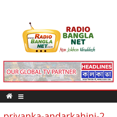
priyanka-andarkahini-2