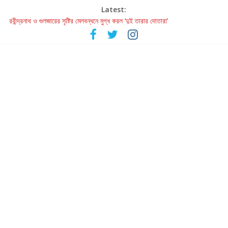
Latest:
রবীন্দ্রনাথ ও গুলজারের সৃষ্টির মেলবন্ধনে মুগ্ধ করল ‘দুই তারার দোতারা’
কলের গান থেকে রীলস্ — বাঙালির গান শোনার বিবর্তনের গল্প
জগন্নাথমঙ্গলম্ — বাংলায় প্রথমবার মঞ্চে এবার রথযাত্রার উদযাপন
Retribution: A Thought-Provoking Short Film That Challenges
Our Understanding of Justice
হাওয়া বদলের টলিউডে ‘তুমি এলে তাই’