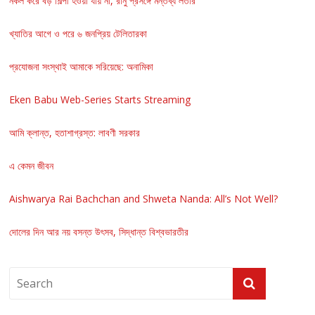
নকল করে বড় শিল্পী হওয়া যায় না, রানু প্রসঙ্গে মন্তব্য লতার
খ্যাতির আগে ও পরে ৬ জনপ্রিয় টেলিতারকা
প্রযোজনা সংস্থাই আমাকে সরিয়েছে: অনামিকা
Eken Babu Web-Series Starts Streaming
আমি ক্লান্ত, হতাশাগ্রস্ত: লাবণী সরকার
এ কেমন জীবন
Aishwarya Rai Bachchan and Shweta Nanda: All’s Not Well?
দোলের দিন আর নয় বসন্ত উৎসব, সিদ্ধান্ত বিশ্বভারতীর