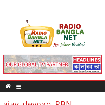
ajay_devgan_RBN