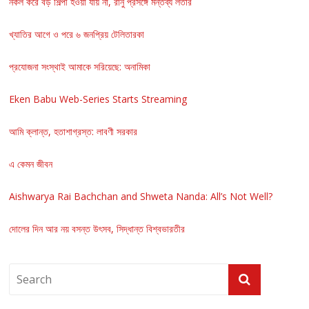
নকল করে বড় শিল্পী হওয়া যায় না, রানু প্রসঙ্গে মন্তব্য লতার
খ্যাতির আগে ও পরে ৬ জনপ্রিয় টেলিতারকা
প্রযোজনা সংস্থাই আমাকে সরিয়েছে: অনামিকা
Eken Babu Web-Series Starts Streaming
আমি ক্লান্ত, হতাশাগ্রস্ত: লাবণী সরকার
এ কেমন জীবন
Aishwarya Rai Bachchan and Shweta Nanda: All’s Not Well?
দোলের দিন আর নয় বসন্ত উৎসব, সিদ্ধান্ত বিশ্বভারতীর