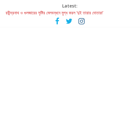
Latest:
রবীন্দ্রনাথ ও গুলজারের সৃষ্টির মেলবন্ধনে মুগ্ধ করল ‘দুই তারার দোতারা’
কলের গান থেকে রীলস্ — বাঙালির গান শোনার বিবর্তনের গল্প
জগন্নাথমঙ্গলম্ — বাংলায় প্রথমবার মঞ্চে এবার রথযাত্রার উদযাপন
Retribution: A Thought-Provoking Short Film That Challenges
Our Understanding of Justice
হাওয়া বদলের টলিউডে ‘তুমি এলে তাই’