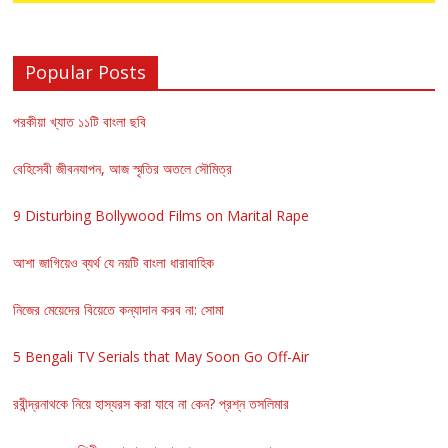
Popular Posts
পরকীয়া খ্যাত ১১টি বাংলা ছবি
বেহিসেবী জীবনযাপন, আজ স্মৃতির অতলে সৌমিত্র
9 Disturbing Bollywood Films on Marital Rape
আশা জাগিয়েও ব্যর্থ যে নয়টি বাংলা ধারাবাহিক
নিজের মেয়েদের বিয়েতে কন্যাদান করব না: সোমা
5 Bengali TV Serials that May Soon Go Off-Air
রবীন্দ্রনাথকে নিয়ে হাস্যরস করা যাবে না কেন? প্রশ্ন তসলিমার