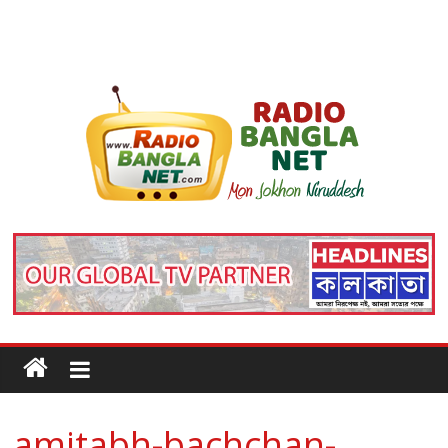
amitabh-bachchan-