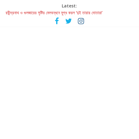
Latest:
রবীন্দ্রনাথ ও গুলজারের সৃষ্টির মেলবন্ধনে মুগ্ধ করল ‘দুই তারার দোতারা’
কলের গান থেকে রীলস্ — বাঙালির গান শোনার বিবর্তনের গল্প
জগন্নাথমঙ্গলম্ — বাংলায় প্রথমবার মঞ্চে এবার রথযাত্রার উদযাপন
Retribution: A Thought-Provoking Short Film That Challenges
Our Understanding of Justice
হাওয়া বদলের টলিউডে ‘তুমি এলে তাই’