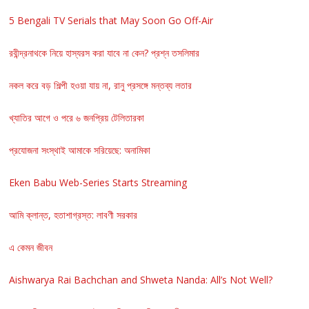
5 Bengali TV Serials that May Soon Go Off-Air
রবীন্দ্রনাথকে নিয়ে হাস্যরস করা যাবে না কেন? প্রশ্ন তসলিমার
নকল করে বড় শিল্পী হওয়া যায় না, রানু প্রসঙ্গে মন্তব্য লতার
খ্যাতির আগে ও পরে ৬ জনপ্রিয় টেলিতারকা
প্রযোজনা সংস্থাই আমাকে সরিয়েছে: অনামিকা
Eken Babu Web-Series Starts Streaming
আমি ক্লান্ত, হতাশাগ্রস্ত: লাবণী সরকার
এ কেমন জীবন
Aishwarya Rai Bachchan and Shweta Nanda: All’s Not Well?