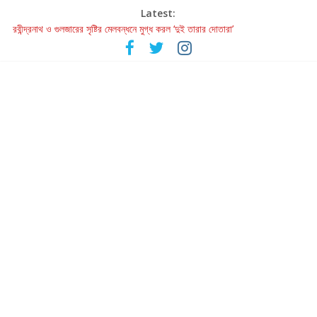
Latest:
রবীন্দ্রনাথ ও গুলজারের সৃষ্টির মেলবন্ধনে মুগ্ধ করল ‘দুই তারার দোতারা’
কলের গান থেকে রীলস্ — বাঙালির গান শোনার বিবর্তনের গল্প
জগন্নাথমঙ্গলম্ — বাংলায় প্রথমবার মঞ্চে এবার রথযাত্রার উদযাপন
Retribution: A Thought-Provoking Short Film That Challenges
Our Understanding of Justice
হাওয়া বদলের টলিউডে ‘তুমি এলে তাই’