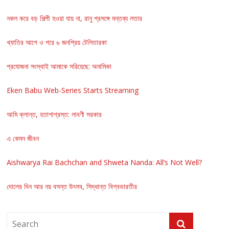
নকল করে বড় শিল্পী হওয়া যায় না, রানু প্রসঙ্গে মন্তব্য লতার
খ্যাতির আগে ও পরে ৬ জনপ্রিয় টেলিতারকা
প্রযোজনা সংস্থাই আমাকে সরিয়েছে: অনামিকা
Eken Babu Web-Series Starts Streaming
আমি ক্লান্ত, হতাশাগ্রস্ত: লাবণী সরকার
এ কেমন জীবন
Aishwarya Rai Bachchan and Shweta Nanda: All’s Not Well?
দোলের দিন আর নয় বসন্ত উৎসব, সিদ্ধান্ত বিশ্বভারতীর