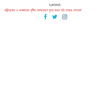
Latest:
রবীন্দ্রনাথ ও গুলজারের সৃষ্টির মেলবন্ধনে মুগ্ধ করল ‘দুই তারার দোতারা’
কলের গান থেকে রীলস্ — বাঙালির গান শোনার বিবর্তনের গল্প
জগন্নাথমঙ্গলম্ — বাংলায় প্রথমবার মঞ্চে এবার রথযাত্রার উদযাপন
Retribution: A Thought-Provoking Short Film That Challenges
Our Understanding of Justice
হাওয়া বদলের টলিউডে ‘তুমি এলে তাই’