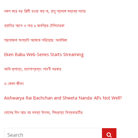
নকল করে বড় শিল্পী হওয়া যায় না, রানু প্রসঙ্গে মন্তব্য লতার
খ্যাতির আগে ও পরে ৬ জনপ্রিয় টেলিতারকা
প্রযোজনা সংস্থাই আমাকে সরিয়েছে: অনামিকা
Eken Babu Web-Series Starts Streaming
আমি ক্লান্ত, হতাশাগ্রস্ত: লাবণী সরকার
এ কেমন জীবন
Aishwarya Rai Bachchan and Shweta Nanda: All’s Not Well?
দোলের দিন আর নয় বসন্ত উৎসব, সিদ্ধান্ত বিশ্বভারতীর