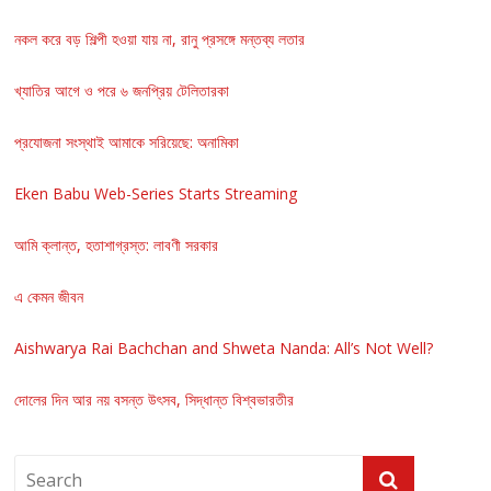
নকল করে বড় শিল্পী হওয়া যায় না, রানু প্রসঙ্গে মন্তব্য লতার
খ্যাতির আগে ও পরে ৬ জনপ্রিয় টেলিতারকা
প্রযোজনা সংস্থাই আমাকে সরিয়েছে: অনামিকা
Eken Babu Web-Series Starts Streaming
আমি ক্লান্ত, হতাশাগ্রস্ত: লাবণী সরকার
এ কেমন জীবন
Aishwarya Rai Bachchan and Shweta Nanda: All’s Not Well?
দোলের দিন আর নয় বসন্ত উৎসব, সিদ্ধান্ত বিশ্বভারতীর