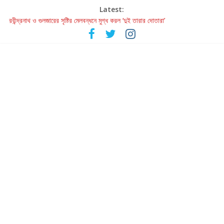
Latest:
রবীন্দ্রনাথ ও গুলজারের সৃষ্টির মেলবন্ধনে মুগ্ধ করল ‘দুই তারার দোতারা’
কলের গান থেকে রীলস্ — বাঙালির গান শোনার বিবর্তনের গল্প
জগন্নাথমঙ্গলম্ — বাংলায় প্রথমবার মঞ্চে এবার রথযাত্রার উদযাপন
Retribution: A Thought-Provoking Short Film That Challenges
Our Understanding of Justice
হাওয়া বদলের টলিউডে ‘তুমি এলে তাই’