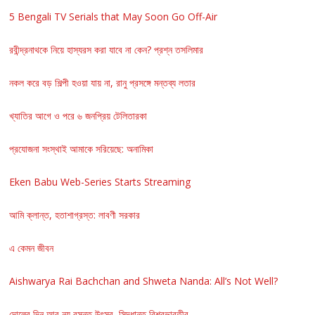
5 Bengali TV Serials that May Soon Go Off-Air
রবীন্দ্রনাথকে নিয়ে হাস্যরস করা যাবে না কেন? প্রশ্ন তসলিমার
নকল করে বড় শিল্পী হওয়া যায় না, রানু প্রসঙ্গে মন্তব্য লতার
খ্যাতির আগে ও পরে ৬ জনপ্রিয় টেলিতারকা
প্রযোজনা সংস্থাই আমাকে সরিয়েছে: অনামিকা
Eken Babu Web-Series Starts Streaming
আমি ক্লান্ত, হতাশাগ্রস্ত: লাবণী সরকার
এ কেমন জীবন
Aishwarya Rai Bachchan and Shweta Nanda: All’s Not Well?
দোলের দিন আর নয় বসন্ত উৎসব, সিদ্ধান্ত বিশ্বভারতীর