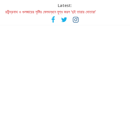
Latest:
রবীন্দ্রনাথ ও গুলজারের সৃষ্টির মেলবন্ধনে মুগ্ধ করল ‘দুই তারার দোতারা’
কলের গান থেকে রীলস্ — বাঙালির গান শোনার বিবর্তনের গল্প
জগন্নাথমঙ্গলম্ — বাংলায় প্রথমবার মঞ্চে এবার রথযাত্রার উদযাপন
Retribution: A Thought-Provoking Short Film That Challenges
Our Understanding of Justice
হাওয়া বদলের টলিউডে ‘তুমি এলে তাই’