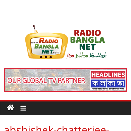
abshishek-chatterjee-