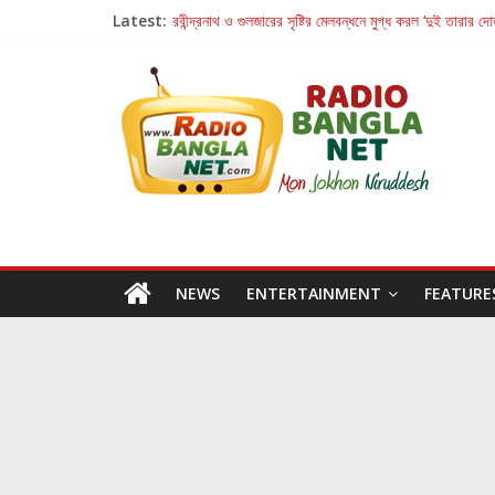
Latest:
রবীন্দ্রনাথ ও গুলজারের সৃষ্টির মেলবন্ধনে মুগ্ধ করল ‘দুই তারার দো
কলের গান থেকে রীলস্ — বাঙালির গান শোনার বিবর্তনের গল্প
জগন্নাথমঙ্গলম্ — বাংলায় প্রথমবার মঞ্চে এবার রথযাত্রার উদযা
Retribution: A Thought-Provoking Short Film 
হাওয়া বদলের টলিউডে ‘তুমি এলে তাই’
NEWS
ENTERTAINMENT
FEATURE