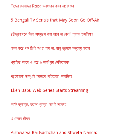
নিজের মেয়েদের বিয়েতে কন্যাদান করব না: সোমা
5 Bengali TV Serials that May Soon Go Off-Air
রবীন্দ্রনাথকে নিয়ে হাস্যরস করা যাবে না কেন? প্রশ্ন তসলিমার
নকল করে বড় শিল্পী হওয়া যায় না, রানু প্রসঙ্গে মন্তব্য লতার
খ্যাতির আগে ও পরে ৬ জনপ্রিয় টেলিতারকা
প্রযোজনা সংস্থাই আমাকে সরিয়েছে: অনামিকা
Eken Babu Web-Series Starts Streaming
আমি ক্লান্ত, হতাশাগ্রস্ত: লাবণী সরকার
এ কেমন জীবন
Aishwarya Rai Bachchan and Shweta Nanda: