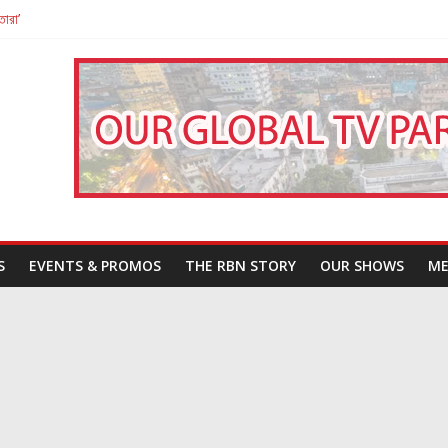
তারা’
পন
That Challenges Our Understanding of Justice
S
EVENTS & PROMOS
THE RBN STORY
OUR SHOWS
ME