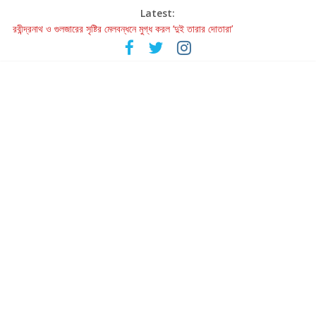
Latest:
রবীন্দ্রনাথ ও গুলজারের সৃষ্টির মেলবন্ধনে মুগ্ধ করল ‘দুই তারার দোতারা’
কলের গান থেকে রীলস্ — বাঙালির গান শোনার বিবর্তনের গল্প
জগন্নাথমঙ্গলম্ — বাংলায় প্রথমবার মঞ্চে এবার রথযাত্রার উদযাপন
Retribution: A Thought-Provoking Short Film That Challenges
Our Understanding of Justice
হাওয়া বদলের টলিউডে ‘তুমি এলে তাই’