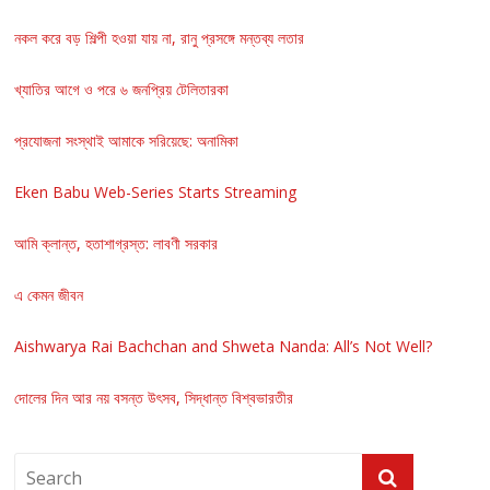
নকল করে বড় শিল্পী হওয়া যায় না, রানু প্রসঙ্গে মন্তব্য লতার
খ্যাতির আগে ও পরে ৬ জনপ্রিয় টেলিতারকা
প্রযোজনা সংস্থাই আমাকে সরিয়েছে: অনামিকা
Eken Babu Web-Series Starts Streaming
আমি ক্লান্ত, হতাশাগ্রস্ত: লাবণী সরকার
এ কেমন জীবন
Aishwarya Rai Bachchan and Shweta Nanda: All’s Not Well?
দোলের দিন আর নয় বসন্ত উৎসব, সিদ্ধান্ত বিশ্বভারতীর