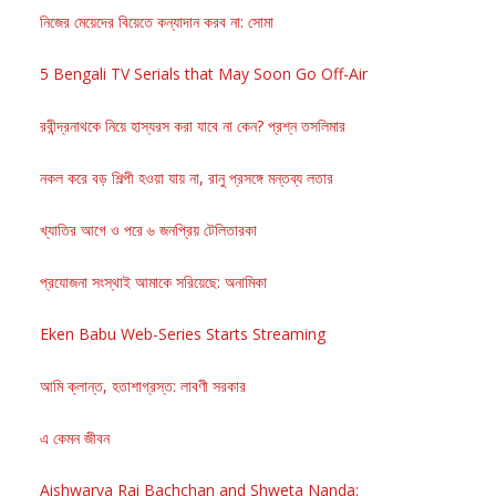
নিজের মেয়েদের বিয়েতে কন্যাদান করব না: সোমা
5 Bengali TV Serials that May Soon Go Off-Air
রবীন্দ্রনাথকে নিয়ে হাস্যরস করা যাবে না কেন? প্রশ্ন তসলিমার
নকল করে বড় শিল্পী হওয়া যায় না, রানু প্রসঙ্গে মন্তব্য লতার
খ্যাতির আগে ও পরে ৬ জনপ্রিয় টেলিতারকা
প্রযোজনা সংস্থাই আমাকে সরিয়েছে: অনামিকা
Eken Babu Web-Series Starts Streaming
আমি ক্লান্ত, হতাশাগ্রস্ত: লাবণী সরকার
এ কেমন জীবন
Aishwarya Rai Bachchan and Shweta Nanda: