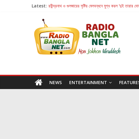
Latest:
রবীন্দ্রনাথ ও গুলজারের সৃষ্টির মেলবন্ধনে মুগ্ধ করল ‘দুই তারার দো
কলের গান থেকে রীলস্ — বাঙালির গান শোনার বিবর্তনের গল্প
জগন্নাথমঙ্গলম্ — বাংলায় প্রথমবার মঞ্চে এবার রথযাত্রার উদযা
Retribution: A Thought-Provoking Short Film 
হাওয়া বদলের টলিউডে ‘তুমি এলে তাই’
NEWS
ENTERTAINMENT
FEATURE