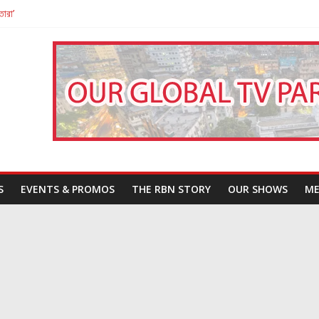
তারা’
পন
That Challenges Our Understanding of Justice
S
EVENTS & PROMOS
THE RBN STORY
OUR SHOWS
ME