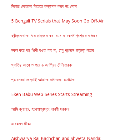
নিজের মেয়েদের বিয়েতে কন্যাদান করব না: সোমা
5 Bengali TV Serials that May Soon Go Off-Air
রবীন্দ্রনাথকে নিয়ে হাস্যরস করা যাবে না কেন? প্রশ্ন তসলিমার
নকল করে বড় শিল্পী হওয়া যায় না, রানু প্রসঙ্গে মন্তব্য লতার
খ্যাতির আগে ও পরে ৬ জনপ্রিয় টেলিতারকা
প্রযোজনা সংস্থাই আমাকে সরিয়েছে: অনামিকা
Eken Babu Web-Series Starts Streaming
আমি ক্লান্ত, হতাশাগ্রস্ত: লাবণী সরকার
এ কেমন জীবন
Aishwarya Rai Bachchan and Shweta Nanda: