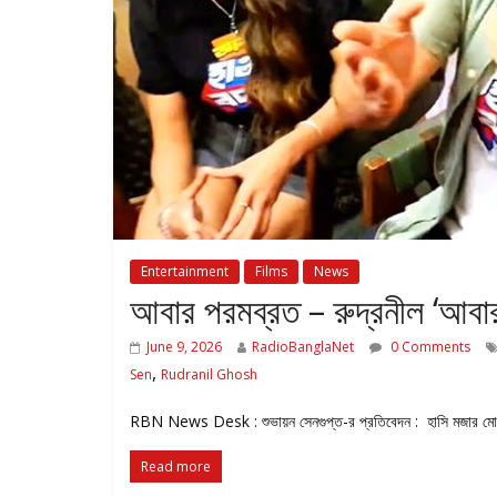
Entertainment
Films
News
আবার পরমব্রত – রুদ্রনীল ‘আবা
June 9, 2026
RadioBanglaNet
0 Comments
,
Sen
Rudranil Ghosh
RBN News Desk : শুভায়ন সেনগুপ্ত-র প্রতিবেদন : হাসি মজার মোড়কে
Read more