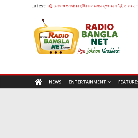
Latest:
রবীন্দ্রনাথ ও গুলজারের সৃষ্টির মেলবন্ধনে মুগ্ধ করল ‘দুই তারার দো
কলের গান থেকে রীলস্ — বাঙালির গান শোনার বিবর্তনের গল্প
জগন্নাথমঙ্গলম্ — বাংলায় প্রথমবার মঞ্চে এবার রথযাত্রার উদযা
Retribution: A Thought-Provoking Short Film 
হাওয়া বদলের টলিউডে ‘তুমি এলে তাই’
NEWS
ENTERTAINMENT
FEATURE