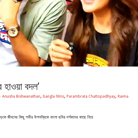
র হাওয়া বদল’
,
,
,
Anusha Bishwanathan
bangla films
Parambrata Chattopadhyay
Raima
 জীবনের কিছু গভীর উপলব্ধিকে বাংলা ছবির দর্শকদের কাছে নিয়ে