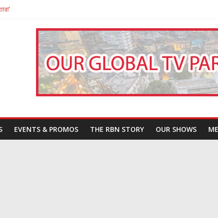
তারা’
পন
That Challenges Our Understanding of Justice
S
EVENTS & PROMOS
THE RBN STORY
OUR SHOWS
ME