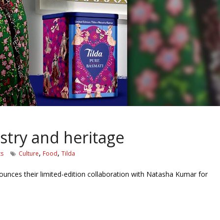
istry and heritage
,
,
s
Culture
Food
Tilda
nnounces their limited-edition collaboration with Natasha Kumar for