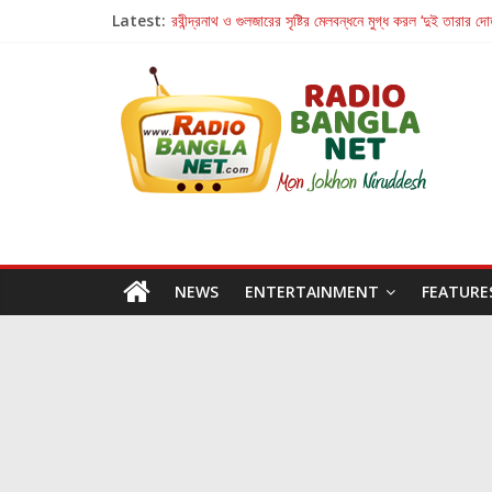
Latest:
রবীন্দ্রনাথ ও গুলজারের সৃষ্টির মেলবন্ধনে মুগ্ধ করল ‘দুই তারার দো
কলের গান থেকে রীলস্ — বাঙালির গান শোনার বিবর্তনের গল্প
জগন্নাথমঙ্গলম্ — বাংলায় প্রথমবার মঞ্চে এবার রথযাত্রার উদযা
Retribution: A Thought-Provoking Short Film 
হাওয়া বদলের টলিউডে ‘তুমি এলে তাই’
NEWS
ENTERTAINMENT
FEATURE