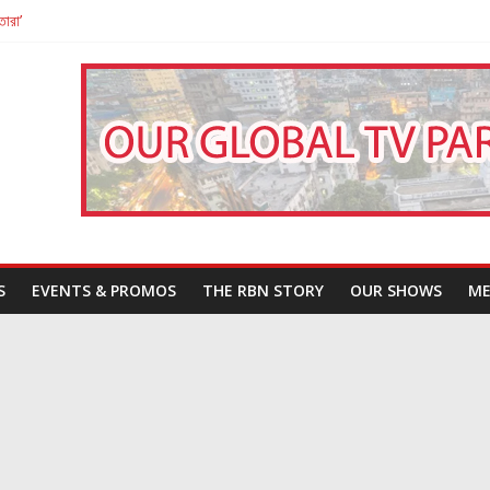
তারা’
পন
That Challenges Our Understanding of Justice
S
EVENTS & PROMOS
THE RBN STORY
OUR SHOWS
ME