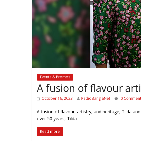
Events & Promos
A fusion of flavour art
October 16, 2023
RadioBanglaNet
0 Comment
A fusion of flavour, artistry, and heritage, Tilda a
over 50 years, Tilda
Read more