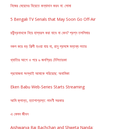
নিজের মেয়েদের বিয়েতে কন্যাদান করব না: সোমা
5 Bengali TV Serials that May Soon Go Off-Air
রবীন্দ্রনাথকে নিয়ে হাস্যরস করা যাবে না কেন? প্রশ্ন তসলিমার
নকল করে বড় শিল্পী হওয়া যায় না, রানু প্রসঙ্গে মন্তব্য লতার
খ্যাতির আগে ও পরে ৬ জনপ্রিয় টেলিতারকা
প্রযোজনা সংস্থাই আমাকে সরিয়েছে: অনামিকা
Eken Babu Web-Series Starts Streaming
আমি ক্লান্ত, হতাশাগ্রস্ত: লাবণী সরকার
এ কেমন জীবন
Aishwarya Rai Bachchan and Shweta Nanda: