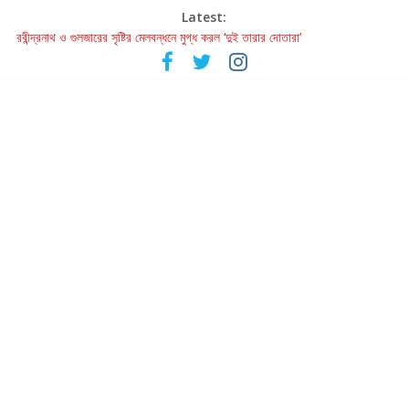
Latest:
রবীন্দ্রনাথ ও গুলজারের সৃষ্টির মেলবন্ধনে মুগ্ধ করল ‘দুই তারার দোতারা’
কলের গান থেকে রীলস্ — বাঙালির গান শোনার বিবর্তনের গল্প
জগন্নাথমঙ্গলম্ — বাংলায় প্রথমবার মঞ্চে এবার রথযাত্রার উদযাপন
Retribution: A Thought-Provoking Short Film That Challenges
Our Understanding of Justice
হাওয়া বদলের টলিউডে ‘তুমি এলে তাই’