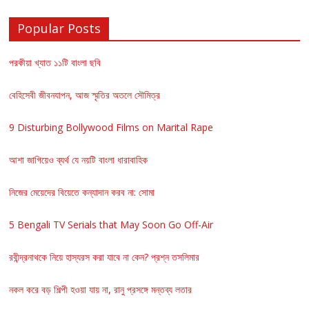
Popular Posts
পরকীয়া খ্যাত ১১টি বাংলা ছবি
বেহিসেবী জীবনযাপন, আজ স্মৃতির অতলে সৌমিত্র
9 Disturbing Bollywood Films on Marital Rape
আশা জাগিয়েও ব্যর্থ যে নয়টি বাংলা ধারাবাহিক
নিজের মেয়েদের বিয়েতে কন্যাদান করব না: সোমা
5 Bengali TV Serials that May Soon Go Off-Air
রবীন্দ্রনাথকে নিয়ে হাস্যরস করা যাবে না কেন? প্রশ্ন তসলিমার
নকল করে বড় শিল্পী হওয়া যায় না, রানু প্রসঙ্গে মন্তব্য লতার