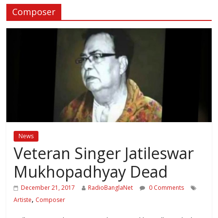
Composer
News
Veteran Singer Jatileswar
Mukhopadhyay Dead
December 21, 2017
RadioBanglaNet
0 Comments
,
Artiste
Composer