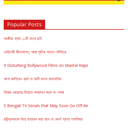
Popular Posts
পরকীয়া খ্যাত ১১টি বাংলা ছবি
বেহিসেবী জীবনযাপন, আজ স্মৃতির অতলে সৌমিত্র
9 Disturbing Bollywood Films on Marital Rape
আশা জাগিয়েও ব্যর্থ যে নয়টি বাংলা ধারাবাহিক
নিজের মেয়েদের বিয়েতে কন্যাদান করব না: সোমা
5 Bengali TV Serials that May Soon Go Off-Air
রবীন্দ্রনাথকে নিয়ে হাস্যরস করা যাবে না কেন? প্রশ্ন তসলিমার