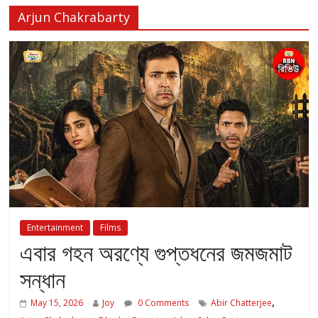
Arjun Chakrabarty
Entertainment
Films
এবার গহন অরণ্যে গুপ্তধনের জমজমাট
সন্ধান
,
May 15, 2026
Joy
0 Comments
Abir Chatterjee