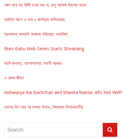
নকল করে বড় শিল্পী হওয়া যায় না, রানু প্রসঙ্গে মন্তব্য লতার
খ্যাতির আগে ও পরে ৬ জনপ্রিয় টেলিতারকা
প্রযোজনা সংস্থাই আমাকে সরিয়েছে: অনামিকা
Eken Babu Web-Series Starts Streaming
আমি ক্লান্ত, হতাশাগ্রস্ত: লাবণী সরকার
এ কেমন জীবন
Aishwarya Rai Bachchan and Shweta Nanda: All’s Not Well?
দোলের দিন আর নয় বসন্ত উৎসব, সিদ্ধান্ত বিশ্বভারতীর