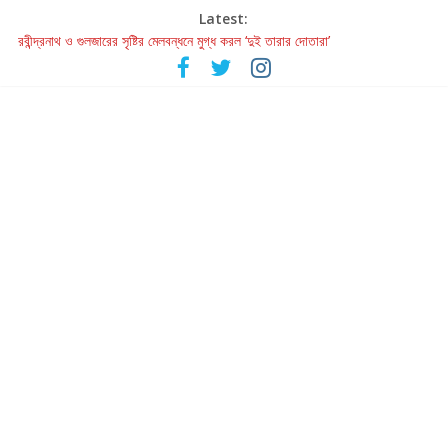
Latest:
রবীন্দ্রনাথ ও গুলজারের সৃষ্টির মেলবন্ধনে মুগ্ধ করল ‘দুই তারার দোতারা’
কলের গান থেকে রীলস্ — বাঙালির গান শোনার বিবর্তনের গল্প
জগন্নাথমঙ্গলম্ — বাংলায় প্রথমবার মঞ্চে এবার রথযাত্রার উদযাপন
Retribution: A Thought-Provoking Short Film That Challenges
Our Understanding of Justice
হাওয়া বদলের টলিউডে ‘তুমি এলে তাই’