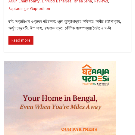
,
,
,
,
Arjun Chakrabarty
Dhrubo Banerjee
Ishaa Saha
Reviews
Saptadingar Guptodhon
ছবি: সপ্তডিঙার গুপ্তধন পরিচালনা: ধ্রুব বন্দ্যোপাধ্যায় অভিনয়ে: আবীর চট্টোপাধ্যায়,
অর্জুন চক্রবর্তী, ইশা সাহা, রজতাভ দত্ত, কৌশিক গঙ্গোপাধ্যায় দৈর্ঘ্য: ২ ঘণ্টা
Read more