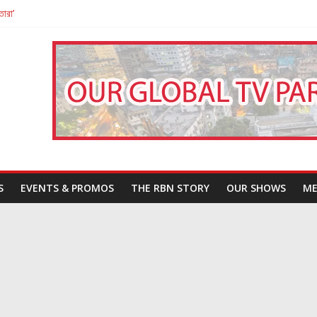
তারা’
পন
That Challenges Our Understanding of Justice
S
EVENTS & PROMOS
THE RBN STORY
OUR SHOWS
ME