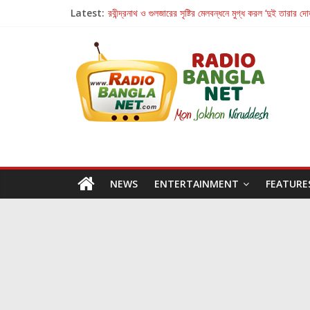
Latest:
রবীন্দ্রনাথ ও গুলজারের সৃষ্টির মেলবন্ধনে মুগ্ধ করল ‘দুই তারার দো
কলের গান থেকে রীলস্ — বাঙালির গান শোনার বিবর্তনের গল্প
জগন্নাথমঙ্গলম্ — বাংলায় প্রথমবার মঞ্চে এবার রথযাত্রার উদযা
Retribution: A Thought-Provoking Short Film 
হাওয়া বদলের টলিউডে ‘তুমি এলে তাই’
NEWS
ENTERTAINMENT
FEATURE