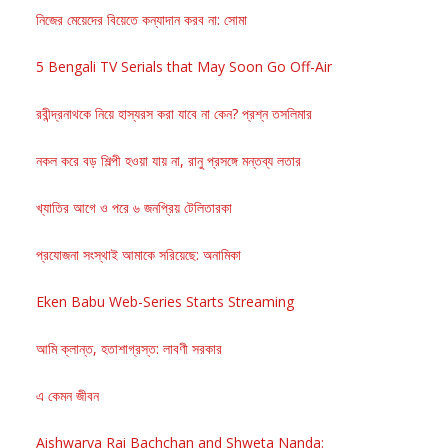
নিজের মেয়েদের বিয়েতে কন্যাদান করব না: সোমা
5 Bengali TV Serials that May Soon Go Off-Air
রবীন্দ্রনাথকে নিয়ে হাস্যরস করা যাবে না কেন? প্রশ্ন তসলিমার
নকল করে বড় শিল্পী হওয়া যায় না, রানু প্রসঙ্গে মন্তব্য লতার
খ্যাতির আগে ও পরে ৬ জনপ্রিয় টেলিতারকা
প্রযোজনা সংস্থাই আমাকে সরিয়েছে: অনামিকা
Eken Babu Web-Series Starts Streaming
আমি ক্লান্ত, হতাশাগ্রস্ত: লাবণী সরকার
এ কেমন জীবন
Aishwarya Rai Bachchan and Shweta Nanda: