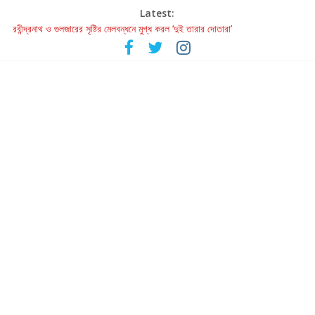
Latest:
রবীন্দ্রনাথ ও গুলজারের সৃষ্টির মেলবন্ধনে মুগ্ধ করল ‘দুই তারার দোতারা’
কলের গান থেকে রীলস্ — বাঙালির গান শোনার বিবর্তনের গল্প
জগন্নাথমঙ্গলম্ — বাংলায় প্রথমবার মঞ্চে এবার রথযাত্রার উদযাপন
Retribution: A Thought-Provoking Short Film That Challenges
Our Understanding of Justice
হাওয়া বদলের টলিউডে ‘তুমি এলে তাই’