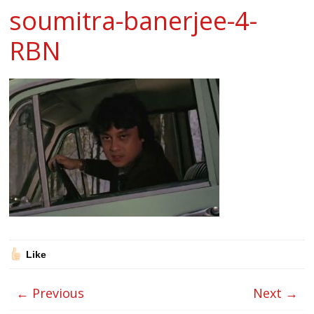
soumitra-banerjee-4-
RBN
Like
← Previous
Next →