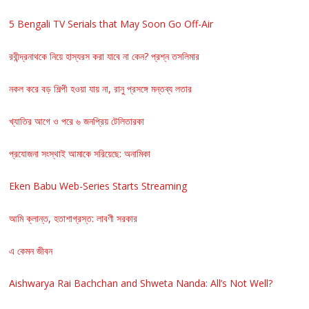
5 Bengali TV Serials that May Soon Go Off-Air
রবীন্দ্রনাথকে নিয়ে হাস্যরস করা যাবে না কেন? প্রশ্ন তসলিমার
নকল করে বড় শিল্পী হওয়া যায় না, রানু প্রসঙ্গে মন্তব্য লতার
খ্যাতির আগে ও পরে ৬ জনপ্রিয় টেলিতারকা
প্রযোজনা সংস্থাই আমাকে সরিয়েছে: অনামিকা
Eken Babu Web-Series Starts Streaming
আমি ক্লান্ত, হতাশাগ্রস্ত: লাবণী সরকার
এ কেমন জীবন
Aishwarya Rai Bachchan and Shweta Nanda: All’s Not Well?