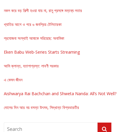
নকল করে বড় শিল্পী হওয়া যায় না, রানু প্রসঙ্গে মন্তব্য লতার
খ্যাতির আগে ও পরে ৬ জনপ্রিয় টেলিতারকা
প্রযোজনা সংস্থাই আমাকে সরিয়েছে: অনামিকা
Eken Babu Web-Series Starts Streaming
আমি ক্লান্ত, হতাশাগ্রস্ত: লাবণী সরকার
এ কেমন জীবন
Aishwarya Rai Bachchan and Shweta Nanda: All’s Not Well?
দোলের দিন আর নয় বসন্ত উৎসব, সিদ্ধান্ত বিশ্বভারতীর