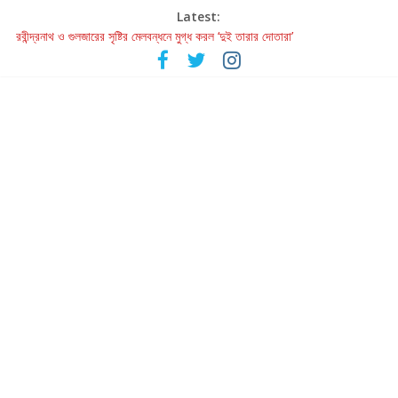
Latest:
রবীন্দ্রনাথ ও গুলজারের সৃষ্টির মেলবন্ধনে মুগ্ধ করল ‘দুই তারার দোতারা’
কলের গান থেকে রীলস্ — বাঙালির গান শোনার বিবর্তনের গল্প
জগন্নাথমঙ্গলম্ — বাংলায় প্রথমবার মঞ্চে এবার রথযাত্রার উদযাপন
Retribution: A Thought-Provoking Short Film That Challenges
Our Understanding of Justice
হাওয়া বদলের টলিউডে ‘তুমি এলে তাই’