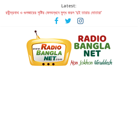
Latest:
রবীন্দ্রনাথ ও গুলজারের সৃষ্টির মেলবন্ধনে মুগ্ধ করল ‘দুই তারার দোতারা’
কলের গান থেকে রীলস্ — বাঙালির গান শোনার বিবর্তনের গল্প
জগন্নাথমঙ্গলম্ — বাংলায় প্রথমবার মঞ্চে এবার রথযাত্রার উদযাপন
Retribution: A Thought-Provoking Short Film That Challenges
Our Understanding of Justice
হাওয়া বদলের টলিউডে ‘তুমি এলে তাই’