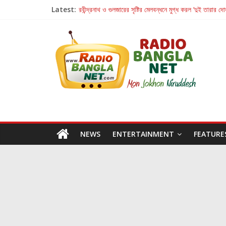
Latest:
রবীন্দ্রনাথ ও গুলজারের সৃষ্টির মেলবন্ধনে মুগ্ধ করল ‘দুই তারার দো
কলের গান থেকে রীলস্ — বাঙালির গান শোনার বিবর্তনের গল্প
জগন্নাথমঙ্গলম্ — বাংলায় প্রথমবার মঞ্চে এবার রথযাত্রার উদযা
Retribution: A Thought-Provoking Short Film 
হাওয়া বদলের টলিউডে ‘তুমি এলে তাই’
NEWS
ENTERTAINMENT
FEATURE