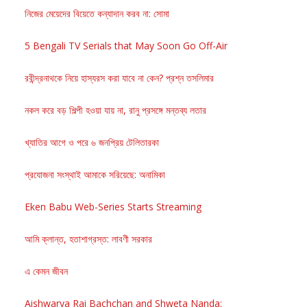
নিজের মেয়েদের বিয়েতে কন্যাদান করব না: সোমা
5 Bengali TV Serials that May Soon Go Off-Air
রবীন্দ্রনাথকে নিয়ে হাস্যরস করা যাবে না কেন? প্রশ্ন তসলিমার
নকল করে বড় শিল্পী হওয়া যায় না, রানু প্রসঙ্গে মন্তব্য লতার
খ্যাতির আগে ও পরে ৬ জনপ্রিয় টেলিতারকা
প্রযোজনা সংস্থাই আমাকে সরিয়েছে: অনামিকা
Eken Babu Web-Series Starts Streaming
আমি ক্লান্ত, হতাশাগ্রস্ত: লাবণী সরকার
এ কেমন জীবন
Aishwarya Rai Bachchan and Shweta Nanda: