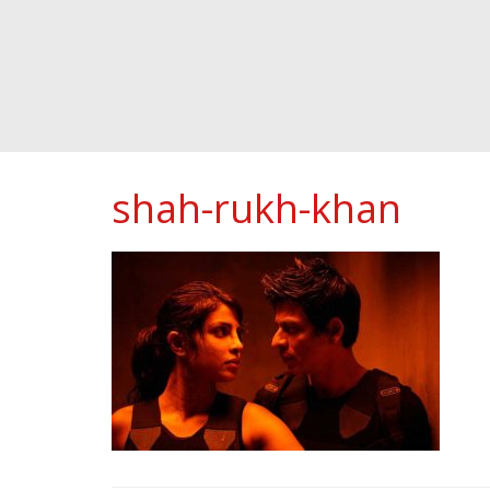
shah-rukh-khan