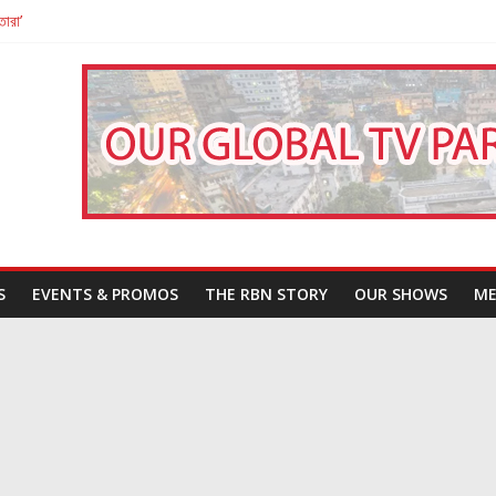
তারা’
পন
That Challenges Our Understanding of Justice
S
EVENTS & PROMOS
THE RBN STORY
OUR SHOWS
ME