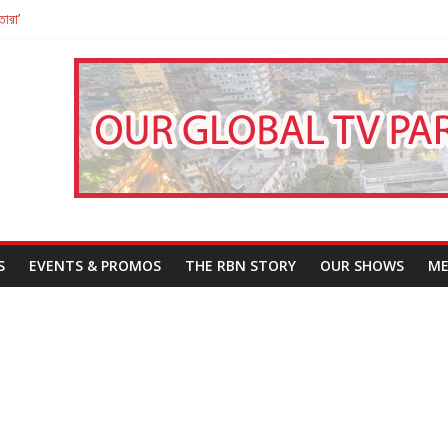
তারা’
পন
That Challenges Our Understanding of Justice
S
EVENTS & PROMOS
THE RBN STORY
OUR SHOWS
ME