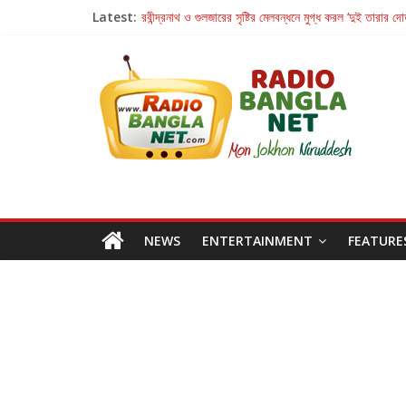
Latest:
রবীন্দ্রনাথ ও গুলজারের সৃষ্টির মেলবন্ধনে মুগ্ধ করল ‘দুই তারার দো
কলের গান থেকে রীলস্ — বাঙালির গান শোনার বিবর্তনের গল্প
জগন্নাথমঙ্গলম্ — বাংলায় প্রথমবার মঞ্চে এবার রথযাত্রার উদযা
Retribution: A Thought-Provoking Short Film 
NEWS
ENTERTAINMENT
FEATURE