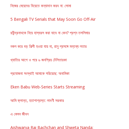
নিজের মেয়েদের বিয়েতে কন্যাদান করব না: সোমা
5 Bengali TV Serials that May Soon Go Off-Air
রবীন্দ্রনাথকে নিয়ে হাস্যরস করা যাবে না কেন? প্রশ্ন তসলিমার
নকল করে বড় শিল্পী হওয়া যায় না, রানু প্রসঙ্গে মন্তব্য লতার
খ্যাতির আগে ও পরে ৬ জনপ্রিয় টেলিতারকা
প্রযোজনা সংস্থাই আমাকে সরিয়েছে: অনামিকা
Eken Babu Web-Series Starts Streaming
আমি ক্লান্ত, হতাশাগ্রস্ত: লাবণী সরকার
এ কেমন জীবন
Aishwarya Rai Bachchan and Shweta Nanda: