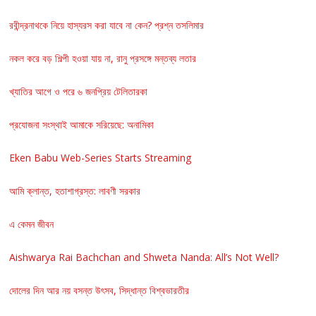
রবীন্দ্রনাথকে নিয়ে হাস্যরস করা যাবে না কেন? প্রশ্ন তসলিমার
নকল করে বড় শিল্পী হওয়া যায় না, রানু প্রসঙ্গে মন্তব্য লতার
খ্যাতির আগে ও পরে ৬ জনপ্রিয় টেলিতারকা
প্রযোজনা সংস্থাই আমাকে সরিয়েছে: অনামিকা
Eken Babu Web-Series Starts Streaming
আমি ক্লান্ত, হতাশাগ্রস্ত: লাবণী সরকার
এ কেমন জীবন
Aishwarya Rai Bachchan and Shweta Nanda: All’s Not Well?
দোলের দিন আর নয় বসন্ত উৎসব, সিদ্ধান্ত বিশ্বভারতীর