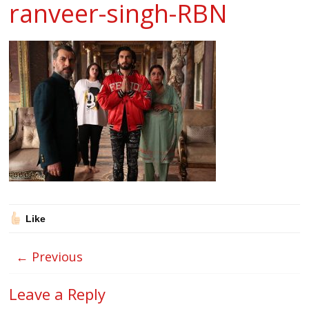
ranveer-singh-RBN
Like
← Previous
Leave a Reply