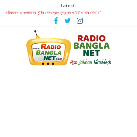
Latest:
রবীন্দ্রনাথ ও গুলজারের সৃষ্টির মেলবন্ধনে মুগ্ধ করল ‘দুই তারার দোতারা’
কলের গান থেকে রীলস্ — বাঙালির গান শোনার বিবর্তনের গল্প
জগন্নাথমঙ্গলম্ — বাংলায় প্রথমবার মঞ্চে এবার রথযাত্রার উদযাপন
Retribution: A Thought-Provoking Short Film That Challenges
Our Understanding of Justice
হাওয়া বদলের টলিউডে ‘তুমি এলে তাই’