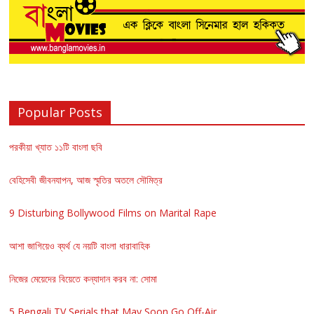
Popular Posts
পরকীয়া খ্যাত ১১টি বাংলা ছবি
বেহিসেবী জীবনযাপন, আজ স্মৃতির অতলে সৌমিত্র
9 Disturbing Bollywood Films on Marital Rape
আশা জাগিয়েও ব্যর্থ যে নয়টি বাংলা ধারাবাহিক
নিজের মেয়েদের বিয়েতে কন্যাদান করব না: সোমা
5 Bengali TV Serials that May Soon Go Off-Air