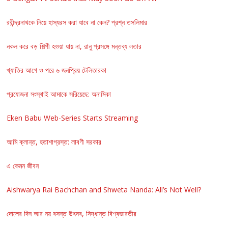
রবীন্দ্রনাথকে নিয়ে হাস্যরস করা যাবে না কেন? প্রশ্ন তসলিমার
নকল করে বড় শিল্পী হওয়া যায় না, রানু প্রসঙ্গে মন্তব্য লতার
খ্যাতির আগে ও পরে ৬ জনপ্রিয় টেলিতারকা
প্রযোজনা সংস্থাই আমাকে সরিয়েছে: অনামিকা
Eken Babu Web-Series Starts Streaming
আমি ক্লান্ত, হতাশাগ্রস্ত: লাবণী সরকার
এ কেমন জীবন
Aishwarya Rai Bachchan and Shweta Nanda: All’s Not Well?
দোলের দিন আর নয় বসন্ত উৎসব, সিদ্ধান্ত বিশ্বভারতীর