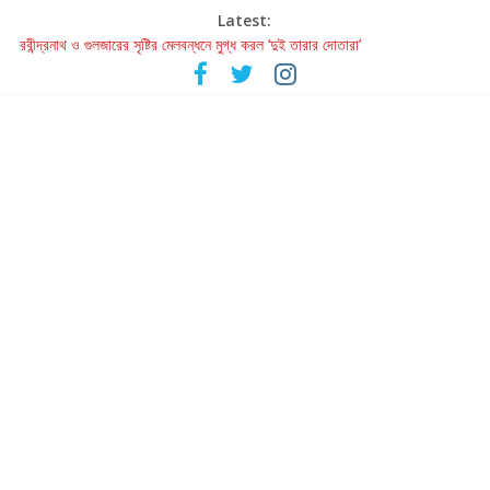
Latest:
রবীন্দ্রনাথ ও গুলজারের সৃষ্টির মেলবন্ধনে মুগ্ধ করল ‘দুই তারার দোতারা’
কলের গান থেকে রীলস্ — বাঙালির গান শোনার বিবর্তনের গল্প
জগন্নাথমঙ্গলম্ — বাংলায় প্রথমবার মঞ্চে এবার রথযাত্রার উদযাপন
Retribution: A Thought-Provoking Short Film That Challenges
Our Understanding of Justice
হাওয়া বদলের টলিউডে ‘তুমি এলে তাই’